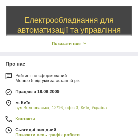
Електрообладнання для
автоматизації та управління
ТОВ «ТК ПРОМЕЛ» надає великий асортимент
Показати все
електротехнічної, світлотехнічної та теплотехнічної
продукції широкого спектру використання. Запчастини
Про нас
до промислового обладнання, елементи управління,
насосного обладнання, а також контрольно-
Рейтинг не сформований
Менше 5 відгуків за останній рік
вимірювальних приладів і приладів для автоматизації.
Тільки сертифіковані товари від відомих перевірених
Працює з 18.06.2009
виробників України, ближнього і далекого зарубіжжя.
м. Київ
вул.Волноваська, 12/16, офіс 3, Київ, Україна
У каталог
Контакти
Сьогодні вихідний
Показати весь графік роботи
Про нас в цифрах