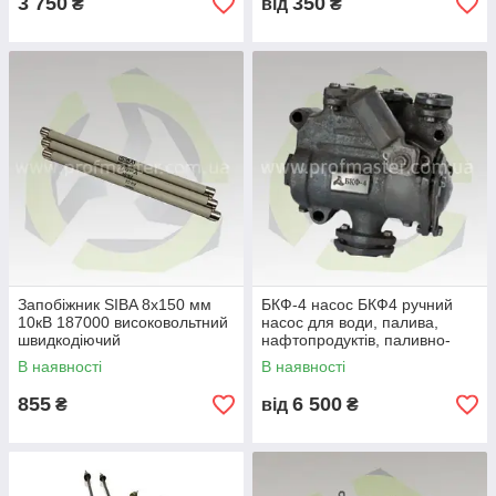
3 750
350
₴
від
₴
Запобіжник SIBA 8х150 мм
БКФ-4 насос БКФ4 ручний
10кВ 187000 високовольтний
насос для води, палива,
швидкодіючий
нафтопродуктів, паливно-
мастильних матеріалів.
В наявності
В наявності
855
6 500
₴
від
₴