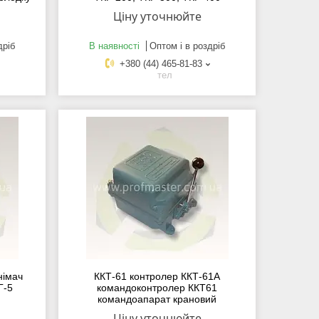
Ціну уточнюйте
дріб
В наявності
Оптом і в роздріб
+380 (44) 465-81-83
тел
німач
ККТ-61 контролер ККТ-61А
Г-5
командоконтролер ККТ61
командоапарат крановий
Ціну уточнюйте