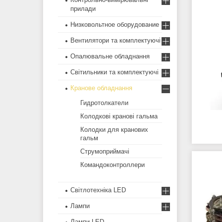
прилади
Низковольтное оборудование
Вентилятори та комплектуючі
Опалювальне обладнання
Світильники та комплектуючі
Кранове обладнання
Гидротолкатели
Колодкові кранові гальма
Колодки для кранових
гальм
Струмоприймачі
Командоконтроллери
Світлотехніка LED
Лампи
Лампи LED