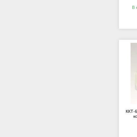
В 
ККТ-
к