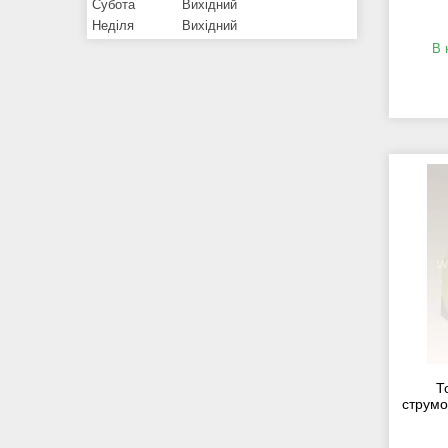
Субота
Вихідний
Неділя
Вихідний
В 
Т
струмо