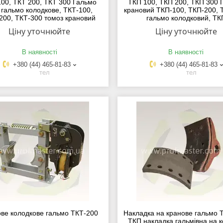
100, ТКТ 200, ТКТ 300 Гальмо
ТКП 100, ТКП 200, ТКП 300 
 гальмо колодкове, ТКТ-100,
крановий ТКП-100, ТКП-200, 
200, ТКТ-300 томоз крановий
гальмо колодковий, ТК
Ціну уточнюйте
Ціну уточнюйте
В наявності
В наявності
+380 (44) 465-81-83
+380 (44) 465-81-83
тел
тел
ве колодкове гальмо ТКТ-200
Накладка на кранове гальмо Т
ТКП накладка гальмівна на 