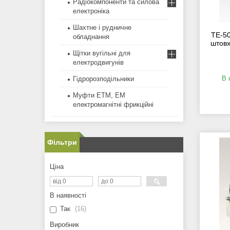
Радіокомпоненти та силова
електроніка
Шахтне і рудничне
ТЕ-50
обладнання
штовх
Щітки вугільні для
електродвигунів
В 
Гідророзподільники
Муфти ЕТМ, ЕМ
електромагнітні фрикційні
Фільтри
Ціна
В наявності
Так
16
Виробник