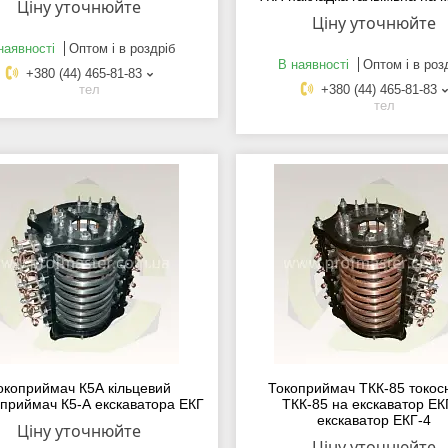
Ціну уточнюйте
Ціну уточнюйте
наявності
Оптом і в роздріб
В наявності
Оптом і в роз
+380 (44) 465-81-83
тел
+380 (44) 465-81-83
тел
окоприймач К5А кільцевий
Токоприймач ТКК-85 токос
приймач К5-А екскаватора ЕКГ
ТКК-85 на екскаватор ЕК
екскаватор ЕКГ-4
Ціну уточнюйте
Ціну уточнюйте