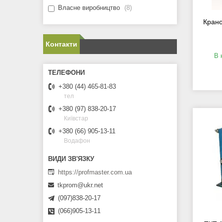
Власне виробництво
8
Крано
Контакти
В 
+380 (44) 465-81-83
тел
+380 (97) 838-20-17
Київстар
+380 (66) 905-13-11
Водафон
https://profmaster.com.ua
tkprom@ukr.net
(097)838-20-17
(066)905-13-11