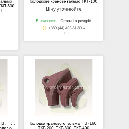
Гальмо
Колодкове кранове гальмо ТКТ-100
ТКП-300
Ціну уточнюйте
П
В наявності
Оптом і в роздріб
+380 (44) 465-81-83
тел
КГ, ТКТ,
Колодка кранового гальма ТКГ-160,
колодку
ТКГ-200, ТКГ-300, ТКГ-400