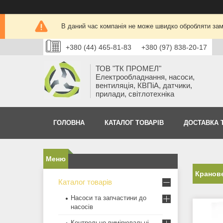
В даний час компанія не може швидко обробляти замо
+380 (44) 465-81-83
+380 (97) 838-20-17
ТОВ "ТК ПРОМЕЛ"
Електрообладнання, насоси,
вентиляція, КВПіА, датчики,
прилади, світлотехніка
ГОЛОВНА
КАТАЛОГ ТОВАРІВ
ДОСТАВКА 
Кранов
Каталог товарів
Насоси та запчастини до
насосів
Контрольно-вимірювальні