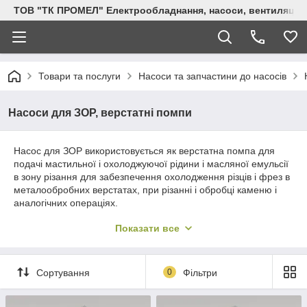
ТОВ "ТК ПРОМЕЛ" Електрообладнання, насоси, вентиляція, 
Товари та послуги
Насоси та запчастини до насосів
Насоси для ЗОР, верстатні помпи
Насос для ЗОР використовується як верстатна помпа для
подачі мастильної і охолоджуючої рідини і масляної емульсії
в зону різання для забезпечення охолодження різців і фрез в
металообробних верстатах, при різанні і обробці каменю і
аналогічних операціях.
Верстатний насос для ЗОР вертикального типу насос ПА-22 і
Показати все
його нові аналоги П-25М, а також Х-14-22 використовуються
у верстатах вітчизняного виробництва. Їх аналоги, які мають
більші значення продуктивності, це насос ПА-50, помпа
Сортування
0
Фільтри
П-50М, а також насос ПА-100 , ПА-200 .
У верстатах імпортного виробництва використовують також
верстатні насоси для ЗОР типу AST-30 і AST-60 а також