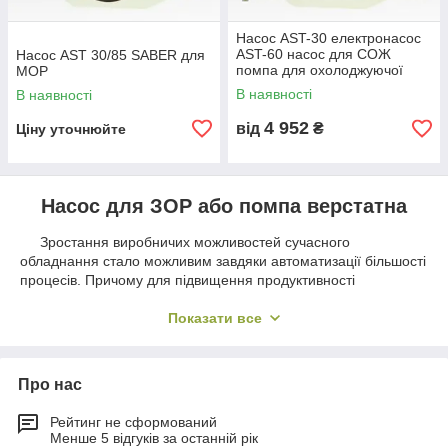
Насос AST-30 електронасос
AST-60 насос для СОЖ
Насос AST 30/85 SABER для
помпа для охолоджуючої
МОР
рідини
В наявності
В наявності
4 952
від
₴
Ціну уточнюйте
Насос для ЗОР або помпа верстатна
Зростання виробничих можливостей сучасного
обладнання стало можливим завдяки автоматизації більшості
процесів. Причому для підвищення продуктивності
верстатного обладнання важливі як істотні конструктивні
зміни, такі як системи ЧПУ, так і обладнання, здатне
Показати все
збільшити ресурс верстата, підвищити можливі навантаження
і збільшити кількість роботогодин за зміну. До другого типу
можна як раз віднести насоси для мастильно-охолоджуючої
Про нас
рідини, що відповідають за перекачування мастильних
матеріалів в зони тертя механізмів і поверхонь або в зону
Рейтинг не сформований
різання.
Менше 5 відгуків за останній рік