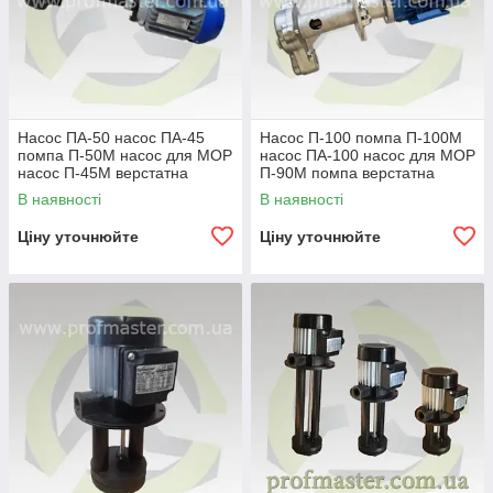
Насос ПА-50 насос ПА-45
Насос П-100 помпа П-100М
помпа П-50М насос для МОР
насос ПА-100 насос для МОР
насос П-45М верстатна
П-90М помпа верстатна
помпа П-45М насос
ПА-90 для МОР насос
В наявності
В наявності
верстатний П-50
верстатний ПА-100
Ціну уточнюйте
Ціну уточнюйте