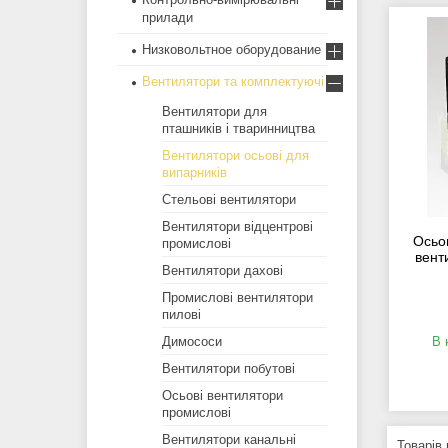
прилади
Низковольтное оборудование
Вентилятори та комплектуючі
Вентилятори для
пташників і тваринництва
Вентилятори осьові для
випарників
Стельові вентилятори
Вентилятори відцентрові
Осьо
промислові
вент
Вентилятори дахові
Промислові вентилятори
пилові
Димососи
В 
Вентилятори побутові
Осьові вентилятори
промислові
Вентилятори канальні