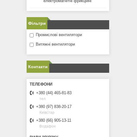
електромагнітні фрикційні
Фільтри
Промислові вентилятори
Витяжні вентилятори
Контакти
+380 (44) 465-81-83
тел
+380 (97) 838-20-17
Київстар
+380 (66) 905-13-11
Водафон