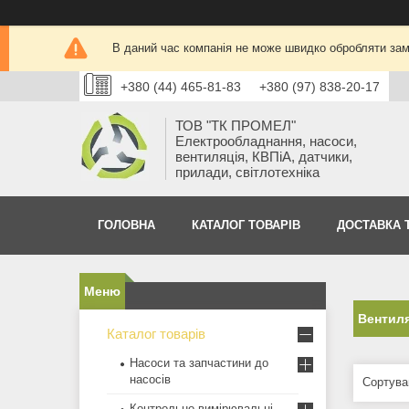
В даний час компанія не може швидко обробляти замо
+380 (44) 465-81-83
+380 (97) 838-20-17
ТОВ "ТК ПРОМЕЛ"
Електрообладнання, насоси,
вентиляція, КВПіА, датчики,
прилади, світлотехніка
ГОЛОВНА
КАТАЛОГ ТОВАРІВ
ДОСТАВКА 
Вентиля
Каталог товарів
Насоси та запчастини до
насосів
Контрольно-вимірювальні