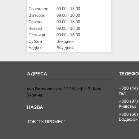
Понеділок
09:00
18:00
Вівторок
09:00
18:00
Середа
09:00
18:00
Четвер
09:00
18:00
Пʼятниця
09:00
18:00
Субота
Вихідний
Неділя
Вихідний
+380 (44)
вул.Волноваська, 12/16, офіс 3, Київ,
тел
Україна
+380 (97)
Київстар
+380 (66)
Водафон
ТОВ "ТК ПРОМЕЛ"