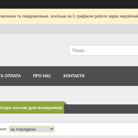
влення та повідомлення, оскільки за її графіком роботи зараз неробоч
ТА ОПЛАТА
ПРО НАС
КОНТАКТИ
тори осьові для випарників