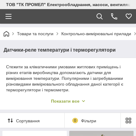
ТОВ "ТК ПРОМЕЛ" Електрообладнання, насоси, вентиляція, 
Товари та послуги
Контрольно-вимірювальні прилади
Датчики-реле температури і терморегулятори
Стежити за кліматичними умовами житлових приміщень і
різних етапів виробництва допомагають датчики для
вимірювання температури. Популярними і затребуваними
різновидами вимірювального обладнання даної категорії є
терморегулятори і термометри.
Показати все
Термометри і датчики для вимірювання
температури
Сортування
0
Фільтри
• термометр біметалічний зазвичай виготовляється з міді і