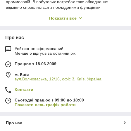
промисловій. В побутових потребах таке обладнання
відмінно справляється з покладеними функціями
перекачування води, а також різних відпрацьованих рідин.
Показати все
Високоякісні насоси для підвищення тиску води (наприклад,
свердловинні насоси) дозволяють суттєво спрощувати полив
саду чи городу. А замовлення промислового обладнання
спрощує задачу подачі питної води або відкачування рідин
Про нас
для різних підприємств і компаній.
Купити промисловий насос для води
Рейтинг не сформований
Менше 5 відгуків за останній рік
На сторінках інтернет-магазину «Profmaster» представлені як
Працює з 18.06.2009
занурювальні насоси для води, так і агрегати поверхневого
типу. Поверхневі функціонують над поверхнями води і
м. Київ
можуть являти собою дачні або садові пристрої, а також цілі
вул.Волноваська, 12/16, офіс 3, Київ, Україна
станції. Обладнання занурювального типу застосовується
для відкачування відходів і може занурюватися в колодязі. У
Контакти
свою чергу насоси для брудної води призначені для
відкачування води з приватних ставків, підвалів і
Сьогодні працює з 09:00 до 18:00
різноманітних басейнів. Серед занурювальних насосів
Показати весь графік роботи
прийнято виділяти наступні типи обладнання:
Модифікації дренажних насосів для води;
Про нас
Високоякісні насоси для відкачування води;