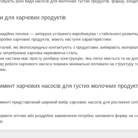
товують різні види насосів для молочних густих продуктів, фаршу, конди
и для харчових продуктів
 надійна техніка — запорука успішного виробництва і стабільного розвитк
еробки харчових продуктів, мають наступні характеристики:
талей, які безпосередньо контактують з продуктами, вибирають матеріали
ш затребувана харчова нержавіюча сталь;
на частина має просту розбірну конструкцію, яка легко миється та не доп
ер роботи харчового насоса повинен мінімально впливати на структуру та
ань.
имент харчових насосів для густих молочних продукт
именті представлений широкий вибір харчових насосів для рослинної олії
рмити оптове або роздрібне замовлення потрібно заповнити форму на с
у.