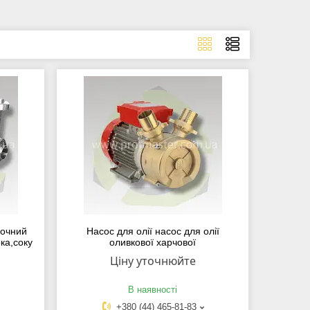
лочний
Насос для олії насос для олії
ка,соку
оливкової харчової
Ціну уточнюйте
В наявності
+380 (44) 465-81-83