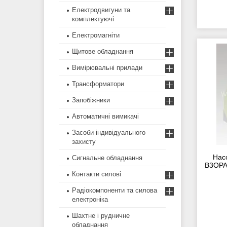
Електродвигуни та
комплектуючі
Електромагніти
Щитове обладнання
Вимірювальні прилади
Трансформатори
Запобіжники
Автоматичні вимикачі
Засоби індивідуального
захисту
Нас
Сигнальне обладнання
В3ОРА-
Контакти силові
Радіокомпоненти та силова
електроніка
Шахтне і рудничне
обладнання