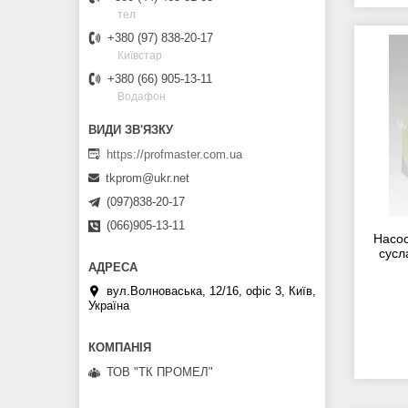
тел
+380 (97) 838-20-17
Київстар
+380 (66) 905-13-11
Водафон
https://profmaster.com.ua
tkprom@ukr.net
(097)838-20-17
(066)905-13-11
Насос
сусл
вул.Волноваська, 12/16, офіс 3, Київ,
Україна
ТОВ "ТК ПРОМЕЛ"