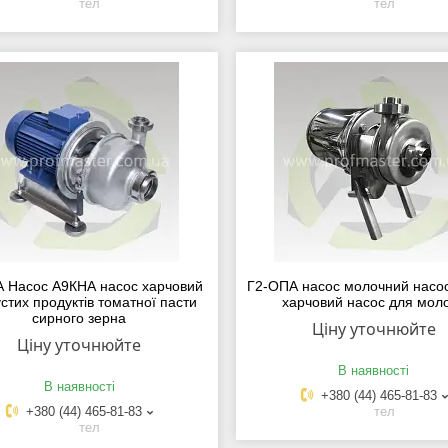
тел
тел
А Насос А9КНА насос харчовий
Г2-ОПА насос молочний насо
устих продуктів томатної пасти
харчовий насос для мол
сирного зерна
Ціну уточнюйте
Ціну уточнюйте
В наявності
В наявності
+380 (44) 465-81-83
+380 (44) 465-81-83
тел
тел