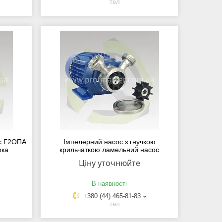
тел
с Г2ОПА
Імпелерний насос з гнучкою
ока
крильчаткою ламельний насос
Ціну уточнюйте
В наявності
+380 (44) 465-81-83
тел