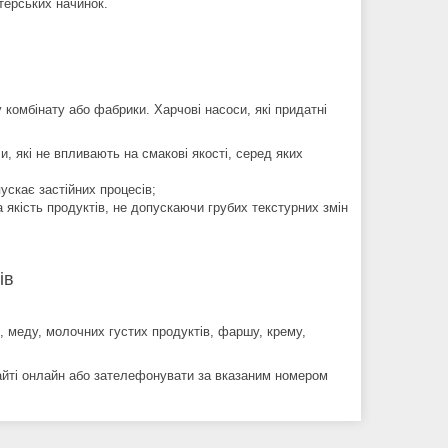
терських начинок.
у комбінату або фабрики. Харчові насоси, які придатні
, які не впливають на смакові якості, серед яких
ускає застійних процесів;
 якість продуктів, не допускаючи грубих текстурних змін
ів
, меду, молочних густих продуктів, фаршу, крему,
айті онлайн або зателефонувати за вказаним номером