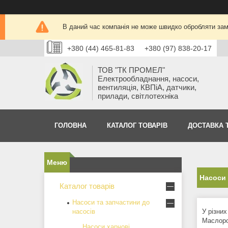
В даний час компанія не може швидко обробляти замо
+380 (44) 465-81-83
+380 (97) 838-20-17
ТОВ "ТК ПРОМЕЛ"
Електрообладнання, насоси,
вентиляція, КВПіА, датчики,
прилади, світлотехніка
ГОЛОВНА
КАТАЛОГ ТОВАРІВ
ДОСТАВКА 
Насоси 
Каталог товарів
Насоси та запчастини до
насосів
У різних
Маслоро
Насоси харчові