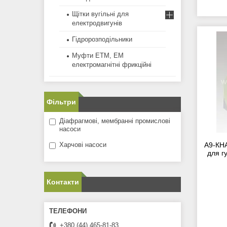
Щітки вугільні для
електродвигунів
Гідророзподільники
Муфти ЕТМ, ЕМ
електромагнітні фрикційні
Фільтри
Діафрагмові, мембранні промислові
насоси
Харчові насоси
А9-КН
для г
Контакти
+380 (44) 465-81-83