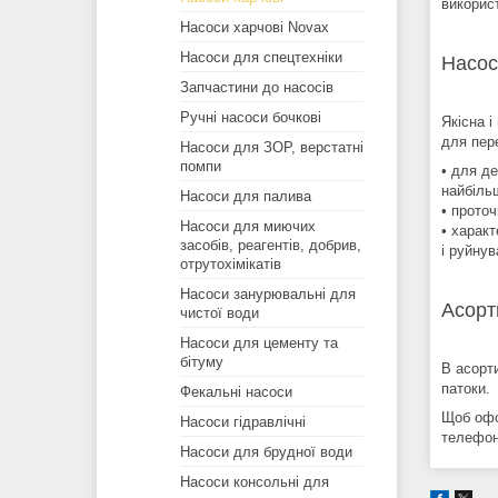
викорис
Насоси харчові Novax
Насоси для спецтехніки
Насос
Запчастини до насосів
Ручні насоси бочкові
Якісна і
для пер
Насоси для ЗОР, верстатні
помпи
• для де
найбіль
Насоси для палива
• проточ
Насоси для миючих
• характ
засобів, реагентів, добрив,
і руйнув
отрутохімікатів
Насоси занурювальні для
Асорт
чистої води
Насоси для цементу та
бітуму
В асорт
патоки.
Фекальні насоси
Щоб офо
Насоси гідравлічні
телефон
Насоси для брудної води
Насоси консольні для