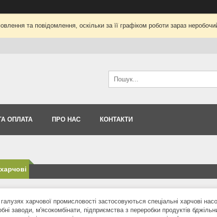
влення та повідомлення, оскільки за її графіком роботи зараз неробоч
ТА ОПЛАТА
ПРО НАС
КОНТАКТИ
харчові
 галузях харчової промисловості застосовуються спеціальні харчові насо
бні заводи, м'ясокомбінати, підприємства з переробки продуктів бджіль