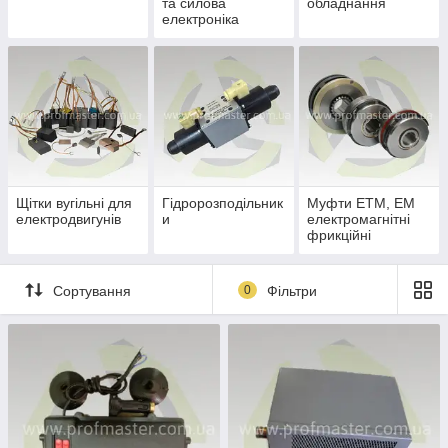
та силова
обладнання
електроніка
Щітки вугільні для
Гідророзподільник
Муфти ЕТМ, ЕМ
електродвигунів
и
електромагнітні
фрикційні
Сортування
0
Фільтри