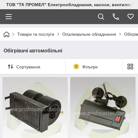
ТОВ "ТК ПРОМЕЛ" Електрообладнання, насоси, вентиляція, 
Товари та послуги
Опалювальне обладнання
Обігрі
Обігрівачі автомобільні
Сортування
0
Фільтри