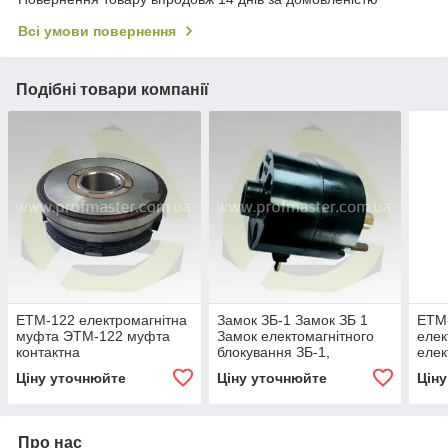
Всі умови повернення
Подібні товари компанії
ЕТМ-122 електромагнітна
Замок ЗБ-1 Замок ЗБ 1
ЕТМ
муфта ЭТМ-122 муфта
Замок електомагнітного
елек
контактна
блокування ЗБ-1,
еле
блокування ЗБ1, ЗБ-1 У3
Ціну уточнюйте
Ціну уточнюйте
Цін
Про нас