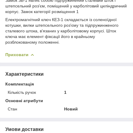
Замок ЗБ-1 являє собою підпружинений сталевий шток і
штепсельний роз'єм, поміщений у карболітовий циліндричний
корпус. Замок категорії розміщення 1
Електромагнітний ключ КЕЗ-1 складається із соленоїдної
котушки, вилки штепсельного роз'єму та підпружинженого
сталевого штока, в'язаних у карболітовому корпусі. Шток
ключа має елемент фіксації його в крайньому
розблокованому положенні.
Приховати
Характеристики
Комплектація
Кількість ручок
1
Основні атрибути
Стан
Новий
Умови доставки