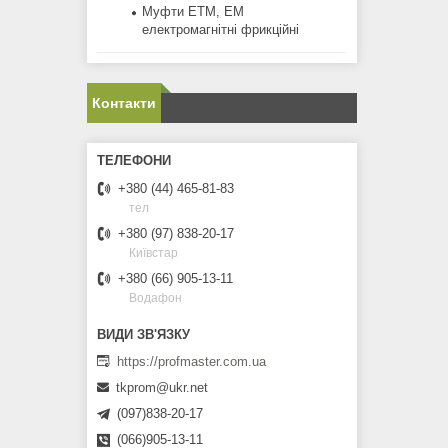
Муфти ЕТМ, ЕМ
електромагнітні фрикційні
Контакти
+380 (44) 465-81-83
тел
+380 (97) 838-20-17
Київстар
+380 (66) 905-13-11
Водафон
https://profmaster.com.ua
tkprom@ukr.net
(097)838-20-17
(066)905-13-11