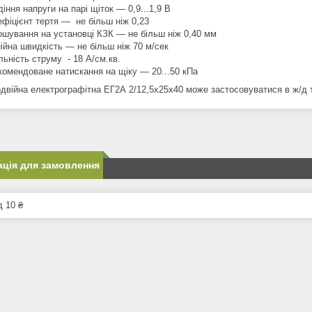
діння напруги на парі щіток — 0,9...1,9 В
ефіцієнт тертя — не більш ніж 0,23
ошування на установці КЗК — не більш ніж 0,40 мм
нійна швидкість — не більш ніж 70 м/сек
льність струму - 18 А/см.кв.
комендоване натискання на щіку — 20...50 кПа
одвійна електрографітна ЕГ2А 2/12,5х25х40 може застосовуватися в ж/д 
ція для замовлення
д 10 ₴