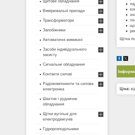
Щитове обладнання
па
ко
Вимірювальні прилади
зн
лі
Трансформатори
щі
Запобіжники
ре
Щітка п
Автоматичні вимикачі
Засоби індивідуального
захисту
Сигнальне обладнання
Інформа
Контакти силові
Радіокомпоненти та силова
Ціна:
ві
електроніка
Шахтне і рудничне
обладнання
Щітки вугільні для
електродвигунів
Гідророзподільники