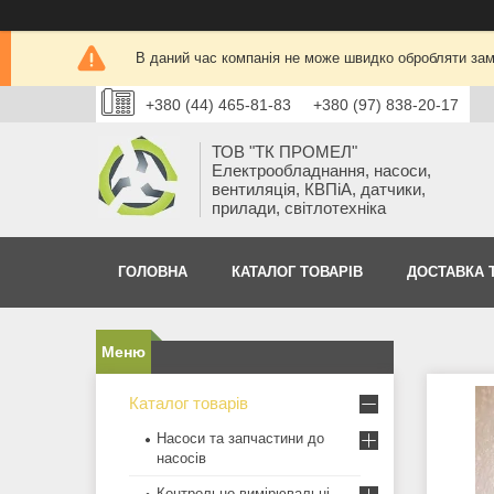
В даний час компанія не може швидко обробляти замо
+380 (44) 465-81-83
+380 (97) 838-20-17
ТОВ "ТК ПРОМЕЛ"
Електрообладнання, насоси,
вентиляція, КВПіА, датчики,
прилади, світлотехніка
ГОЛОВНА
КАТАЛОГ ТОВАРІВ
ДОСТАВКА 
Каталог товарів
Насоси та запчастини до
насосів
Контрольно-вимірювальні