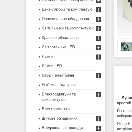
Вентилятори та комплектуючі
Опалювальне обладнання
Світильники та комплектуючі
Кранове обладнання
Світлотехніка LED
Лампи
Лампи LED
Кабелі електричні
Роз'єми і з'єднувачі
Електродвигуни та
Ручн
комплектуючі
простий 
Електромагніти
Його пр
найкращ
Щитове обладнання
Якщо Ва
Вимірювальні прилади
потрібно