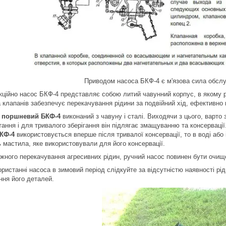
Приводом насоса БКФ-4 є м'язова сила обслу
кційно насос БКФ-4 представляє собою литий чавунний корпус, в якому 
 клапанів забезпечує перекачування рідини за подвійний хід, ефективно в
 поршневий БКФ-4
виконаний з чавуну і сталі. Виходячи з цього, варто 
тання і для тривалого зберігання він підлягає змащуванню та консервації
КФ-4
використовується вперше після тривалої консервації, то в воді або
ь мастила, яке використовували для його консервації.
ожного перекачування агресивних рідин, ручний насос повинен бути очи
ристанні насоса в зимовий період слідкуйте за відсутністю наявності рі
ння його деталей.