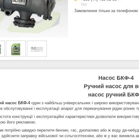
тел
Замовлення тільки за телефоном
Насос БКФ-4
Ручний насос для 
насос ручний БКФ
ий насос БКФ-4
один з найбільш універсальних і широко використовувани
в обслуговуванні і експлуатації апарат для перекачування рідин різних т
остота конструкції і експлуатаційні характеристики дозволили використо
ою його рекламою.
м потрібно швидко перелити бензин, гас, дизпаливо або ж воду де-небудь 
 здійснити заправку військової чи сільгосптехніки, або ж у вас виникла 