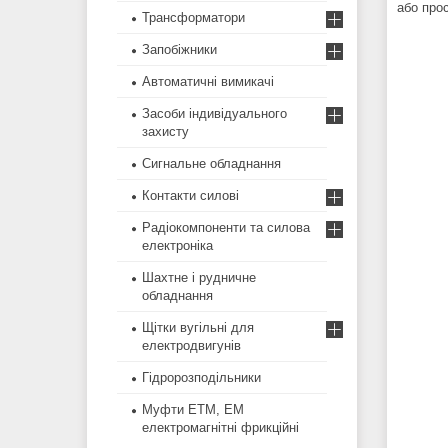
або про
Трансформатори
Запобіжники
Автоматичні вимикачі
Засоби індивідуального
захисту
Сигнальне обладнання
Контакти силові
Радіокомпоненти та силова
електроніка
Шахтне і рудничне
обладнання
Щітки вугільні для
електродвигунів
Гідророзподільники
Муфти ЕТМ, ЕМ
електромагнітні фрикційні