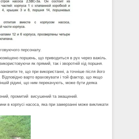
говуючого персоналу.
розміщено поршень, що приводиться в рух через важіль.
икористовуючи як прямий, так і зворотній хід поршня.
зазначити те, що при використанні, а точніше після його
. Відповідно варто враховувати і той фактор, що якщо
 іншій рідині, що ним перекачують, може бути деяка
щений, промитий висушений та змащений.
дини в корпусі насоса, яка при замерзанні може викликати