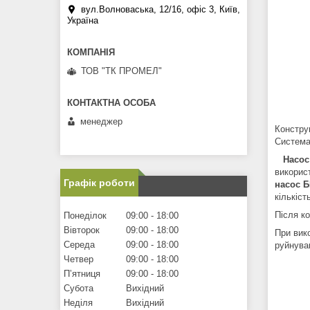
вул.Волноваська, 12/16, офіс 3, Київ,
Україна
ТОВ "ТК ПРОМЕЛ"
менеджер
Констру
Система
Насос
викорис
Графік роботи
насос Б
кількіст
Після к
Понеділок
09:00
18:00
Вівторок
09:00
18:00
При вико
Середа
09:00
18:00
руйнува
Четвер
09:00
18:00
Пʼятниця
09:00
18:00
Субота
Вихідний
Неділя
Вихідний