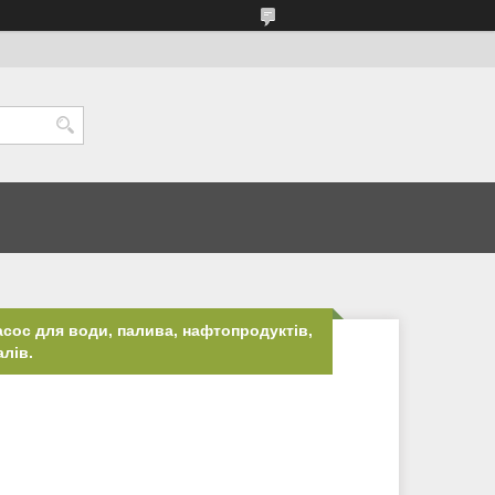
сос для води, палива, нафтопродуктів,
лів.