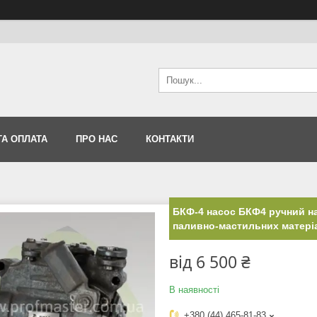
ТА ОПЛАТА
ПРО НАС
КОНТАКТИ
БКФ-4 насос БКФ4 ручний на
паливно-мастильних матеріа
від
6 500 ₴
В наявності
+380 (44) 465-81-83