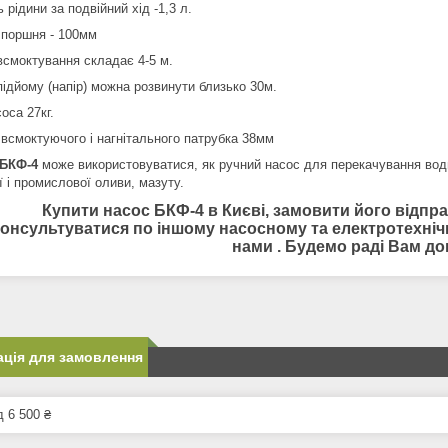
ь рідини за подвійний хід -1,3 л.
 поршня - 100мм
всмоктування складає 4-5 м.
підйому (напір) можна розвинути близько 30м.
оса 27кг.
 всмоктуючого і нагнітального патрубка 38мм
 БКФ-4
може використовуватися, як ручний насос для перекачування води,
 і промислової оливи, мазуту.
Купити насос БКФ-4 в Києві, замовити його відправ
онсультуватися по іншому насосному та електротехніч
нами . Будемо раді Вам до
ція для замовлення
д 6 500 ₴