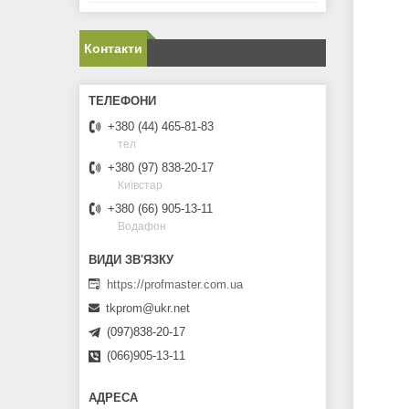
Контакти
+380 (44) 465-81-83
тел
+380 (97) 838-20-17
Київстар
+380 (66) 905-13-11
Водафон
https://profmaster.com.ua
tkprom@ukr.net
(097)838-20-17
(066)905-13-11