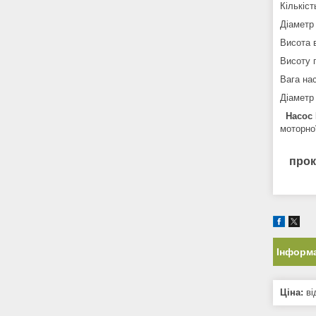
Кількіст
Діаметр
Висота 
Висоту 
Вага нас
Діаметр
Насос
моторної
прок
Інформа
Ціна:
ві