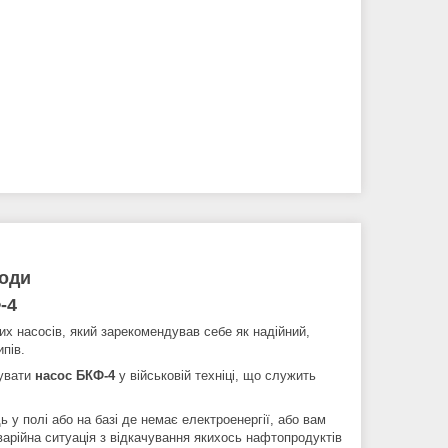
води
-4
х насосів, який зарекомендував себе як надійний,
ипів.
вувати
насос БКФ-4
у військовій техніці, що служить
у полі або на базі де немає електроенергії, або вам
аварійна ситуація з відкачування якихось нафтопродуктів