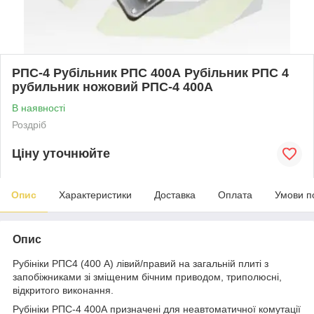
РПС-4 Рубільник РПС 400А Рубільник РПС 4
рубильник ножовий РПС-4 400А
В наявності
Роздріб
Ціну уточнюйте
Опис
Характеристики
Доставка
Оплата
Умови п
Опис
Рубініки РПС4 (400 А) лівий/правий на загальній плиті з
запобіжниками зі зміщеним бічним приводом, триполюсні,
відкритого виконання.
Рубініки РПС-4 400А призначені для неавтоматичної комутації