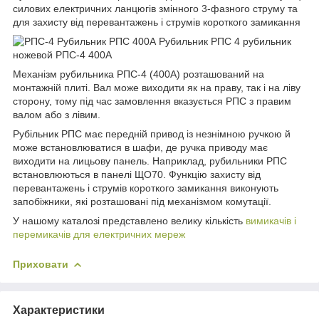
силових електричних ланцюгів змінного 3-фазного струму та
для захисту від перевантажень і струмів короткого замикання
Механізм рубильника РПС-4 (400А) розташований на
монтажній плиті. Вал може виходити як на праву, так і на ліву
сторону, тому під час замовлення вказується РПС з правим
валом або з лівим.
Рубільник РПС має передній привод із незнімною ручкою й
може встановлюватися в шафи, де ручка приводу має
виходити на лицьову панель. Наприклад, рубильники РПС
встановлюються в панелі ЩО70. Функцію захисту від
перевантажень і струмів короткого замикання виконують
запобіжники, які розташовані під механізмом комутації.
У нашому каталозі представлено велику кількість
вимикачів і
перемикачів для електричних мереж
Приховати
Характеристики