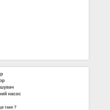
ор
ор
ішувач
ний насос
це таке ?