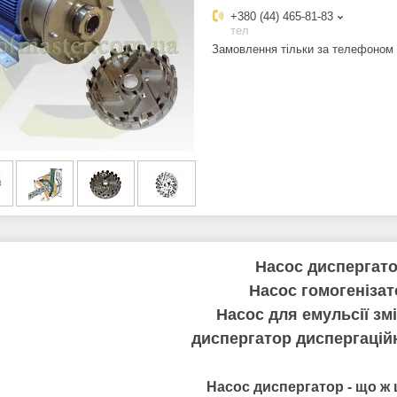
+380 (44) 465-81-83
тел
Замовлення тільки за телефоном
Насос диспергат
Насос гомогенізат
Насос для емульсії зм
диспергатор диспергацій
Насос диспергатор - що ж 