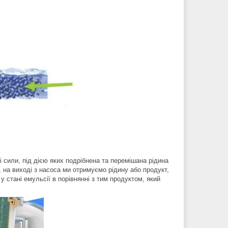
 сили, під дією яких подрібнена та перемішана рідина
 на виході з насоса ми отримуємо рідину або продукт,
 стані емульсії в порівнянні з тим продуктом, який