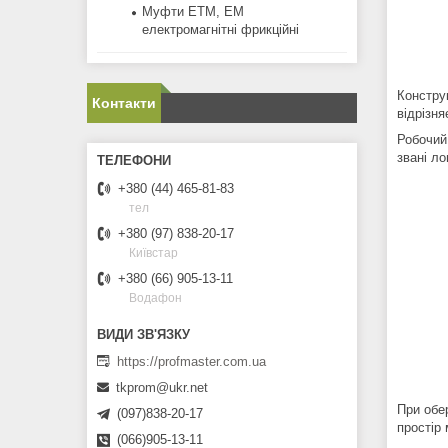
Муфти ЕТМ, ЕМ
електромагнітні фрикційні
Констру
Контакти
відрізня
Робочий 
звані ло
+380 (44) 465-81-83
тел
+380 (97) 838-20-17
Київстар
+380 (66) 905-13-11
Водафон
https://profmaster.com.ua
tkprom@ukr.net
При обе
(097)838-20-17
простір
(066)905-13-11