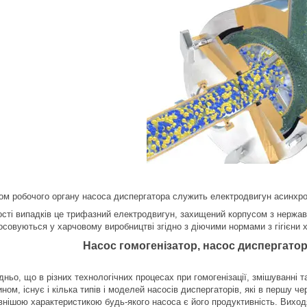
м робочого органу насоса диспергатора служить електродвигун асинхро
ості випадків це трифазний електродвигун, захищений корпусом з нержаві
осовуються у харчовому виробництві згідно з діючими нормами з гігієни 
Насос гомогенізатор, насос диспергатор 
о, що в різних технологічних процесах при гомогенізації, змішуванні та 
ном, існує і кілька типів і моделей насосів диспергаторів, які в першу 
внішою характеристикою будь-якого насоса є його продуктивність. Виход