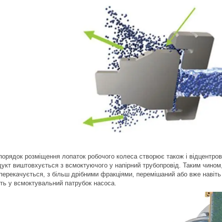
порядок розміщення лопаток робочого колеса створює також і відцентрові
дукт виштовхується з всмоктуючого у напірний трубопровід. Таким чином,
ерекачується, з більш дрібними фракціями, перемішаний або вже навіть у
ть у всмоктувальний патрубок насоса.