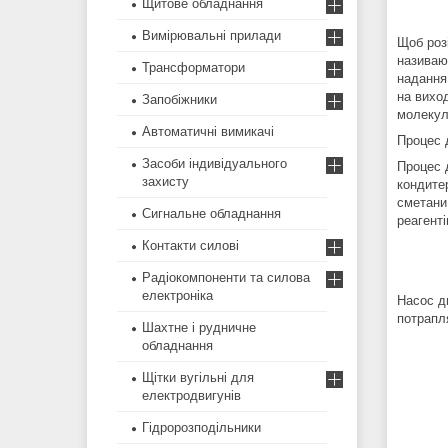
Щитове обладнання
Вимірювальні прилади
Щоб роз
називаю
Трансформатори
надання
на виход
Запобіжники
молекул
Автоматичні вимикачі
Процес 
Засоби індивідуального
Процес д
захисту
кондитер
сметани,
Сигнальне обладнання
реагент
Контакти силові
Радіокомпоненти та силова
електроніка
Насос ди
потрапля
Шахтне і рудничне
обладнання
Щітки вугільні для
електродвигунів
Гідророзподільники