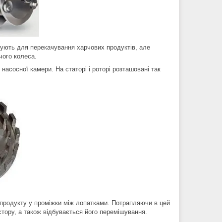
вують для перекачування харчових продуктів, але
чого колеса.
 насосної камери. На статорі і роторі розташовані так
 продукту у проміжки між лопатками. Потрапляючи в цей
стору, а також відбувається його перемішування.