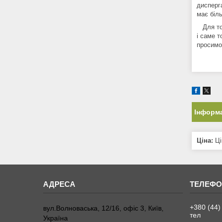
дисперга
має біль
Для тог
і саме т
просимо
Інформа
Ціна:
Ці
+380 (44)
вул.Волноваська, 12/16, офіс 3, Київ,
тел
Україна