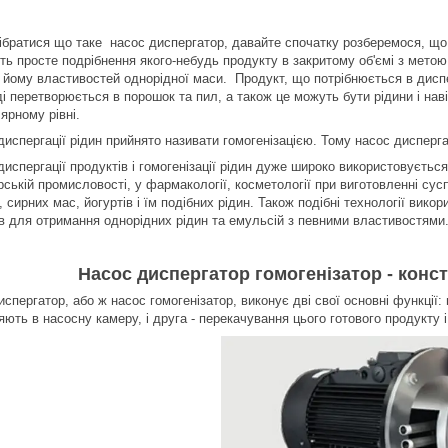
ібратися що таке насос диспергатор, давайте спочатку розберемося, що
ть просте подрібнення якого-небудь продукту в закритому об'ємі з метою
 йому властивостей однорідної маси. Продукт, що потрібнюється в диспе
і перетворюється в порошок та пил, а також це можуть бути рідини і наві
ярному рівні.
диспергації рідин прийнято називати гомогенізацією. Тому насос дисперга
испергації продуктів і гомогенізації рідин дуже широко використовується
ській промисловості, у фармакології, косметології при виготовленні сусп
 сирних мас, йогуртів і їм подібних рідин. Також подібні технології вико
ів для отримання однорідних рідин та емульсій з певними властивостями
Насос диспергатор гомогенізатор - конст
спергатор, або ж насос гомогенізатор, виконує дві свої основні функції:
ють в насосну камеру, і друга - перекачування цього готового продукту і