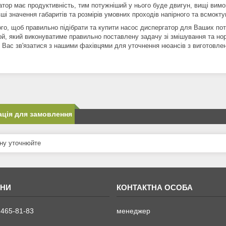
тор має продуктивність, тим потужніший у нього буде двигун, вищі вимоги
ші значення габаритів та розмірів умовних проходів напірного та всмокту
о, щоб правильно підібрати та купити насос диспергатор для Ваших потр
ой, який виконуватиме правильно поставлену задачу зі змішування та норм
 Вас зв'язатися з нашими фахівцями для уточнення нюансів з виготовлен
ція для замовлення
ну уточнюйте
 465-81-83
менеджер