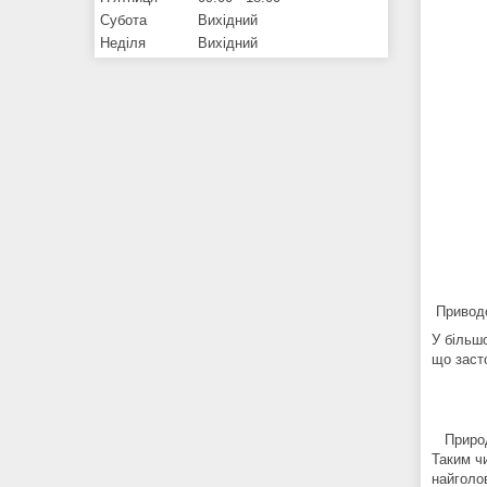
Субота
Вихідний
Неділя
Вихідний
Приводо
У більш
що заст
Природнь
Таким чи
найголо