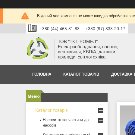
В даний час компанія не може швидко обробляти замо
+380 (44) 465-81-83
+380 (97) 838-20-17
ТОВ "ТК ПРОМЕЛ"
Електрообладнання, насоси,
вентиляція, КВПіА, датчики,
прилади, світлотехніка
ГОЛОВНА
КАТАЛОГ ТОВАРІВ
ДОСТАВКА 
Каталог товарів
Насоси та запчастини до
насосів
Контрольно-вимірювальні