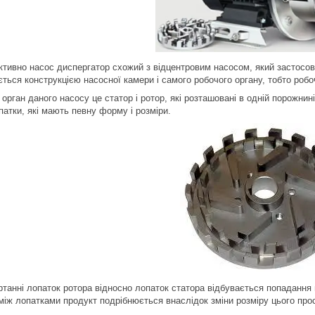
ктивно насос диспергатор схожий з відцентровим насосом, який застосо
ється конструкцією насосної камери і самого робочого органу, тобто робо
орган даного насосу це статор і ротор, які розташовані в одній порожнині
патки, які мають певну форму і розміри.
ртанні лопаток ротора відносно лопаток статора відбувається попадання
 між лопатками продукт подрібнюється внаслідок зміни розміру цього про