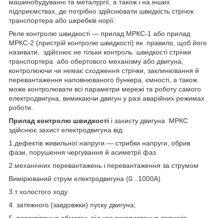
машинобудуванні та металургії, а також і на інших
підприємствах, де потрібно здійснювати швидкість стрічок
транспортера або шкребків норії.
Реле контролю швидкості — прилад МРКС-1 або прилад
МРКС-2 (пристрій контролю швидкості) як правило, щоб його
називати, здійснює не тільки контроль швидкості стрічки
транспортера або обертового механізму або двигуна,
контролюючи чи немає сходження стрічки, заклинювання й
перевантаження наповнюваного бункера, ємності, а також
може контролювати всі параметри мережі та роботу самого
електродвигуна, вимикаючи двигун у разі аварійних режимах
роботи.
Прилад контролю швидкості
і захисту двигуна МРКС
здійснює захист електродвигуна від:
1.дефектів живильної напруги — стрибки напруги, обрив
фази, порушення чергування й асиметрії фаз.
2.механічних перевантажень і перевантаження за струмом
Вимірюваний струм електродвигуна (0...1000А)
3.т холостого ходу
4. затяжного (завдовжки) пуску двигуна;
5. перегрівання обмоток, під час використання датчиків