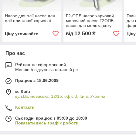
Насос для олії насос для
Г2-ОПБ насос харчовий
Гвин
олії оливкової харчової
молочний насос Г2ОПБ
для 
насос для молока,соку
фарш
паст
12 500
від
₴
Ціну уточнюйте
Цін
Про нас
Рейтинг не сформований
Менше 5 відгуків за останній рік
Працює з 18.06.2009
м. Київ
вул.Волноваська, 12/16, офіс 3, Київ, Україна
Контакти
Сьогодні працює з 09:00 до 18:00
Показати весь графік роботи