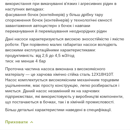
використання при викачуванні в'язких і агресивних рідин в
наступних випадках:
фасування бочок (контейнерів) у більш дрібну тару
спорожнення бочок (контейнерів) у технологічні ємності
завантаження автоцистерн з бочок і навпаки
перекачування й перемішування неоднорідних рідин
Дані насоси характеризуються високою зносостійкістю і якістю
роботи. При порівняно малих габаритах насоси володіють
високими експлуатаційними характеристиками:
продуктивність: від 2,6 до 4,5 м3/год
тиск: не менше 4 бар
Проточна частина насоса виконана з високоякісного
матеріалу — це харчова хімічно стійка сталь 12Х18Н10Т.
Насос комплектується високоякісним механічним торцевим
ущільненням, має просту конструкцію, легко розбирається і
миється. Даний насос незамінний як на харчових
підприємствах, які використовують у виробництві компоненти,
що постачаються в бочках, так і в хімічній промисловості.
Більш детальні характеристики наведені в специфікації.
Приховати