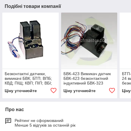
Подібні товари компанії
Безконтактні датчики,
БВК-423 Вимикач датчик
БТП-
вимикачі БВК; БТП; ВПБ;
БВК-423 безконтактний
24 в
КВД; ПІЩ; КВП; ПІП; ВБІ;
індуктивний БВК-323
безк
ВБО; ДКП (доставка-відпр
пере
Ціну уточнюйте
Ціну уточнюйте
Цін
БТП
Про нас
Рейтинг не сформований
Менше 5 відгуків за останній рік