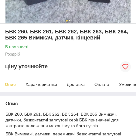
БВК 260, БВК 261, БВК 262, БВК 263, БВК 264,
БВК 265 Вимикач, датчик, кінцевий
В наявності
Роздріб
Ціну уточнюйте
Опис
Характеристики
Доставка
Оплата
Умови п
Опис
БВК 260, БВК 261, БВК 262, БВК 264; БВК 265 Вимикачі,
датчики, безконтактні заплутові серії БВК призначені для
контролю положення механізму та його вузлів
БВК Вимикачі, датчики, перемикачі безконтактні заплутові