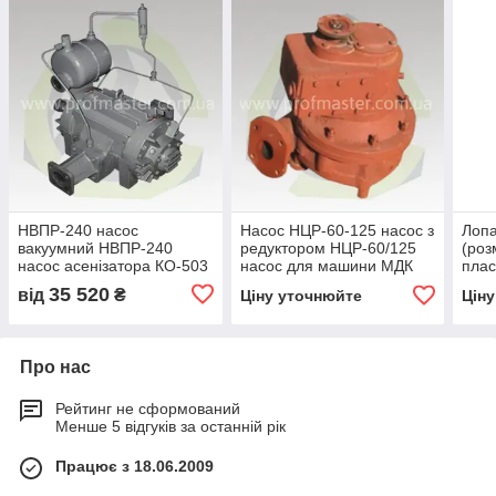
НВПР-240 насос
Насос НЦР-60-125 насос з
Лопа
вакуумний НВПР-240
редуктором НЦР-60/125
(роз
насос асенізатора КО-503
насос для машини МДК
плас
насос КО-829
КО-
35 520
від
₴
Ціну уточнюйте
Цін
Про нас
Рейтинг не сформований
Менше 5 відгуків за останній рік
Працює з 18.06.2009