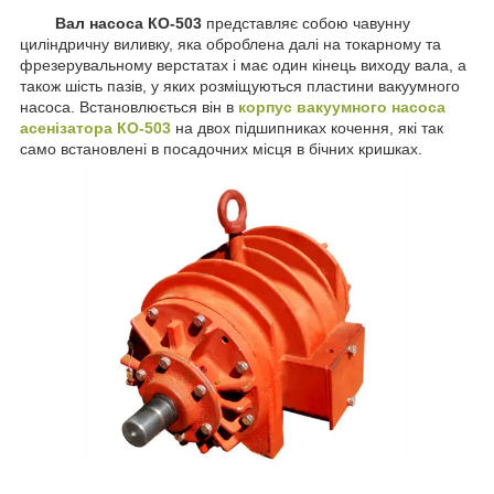
Вал насоса КО-503
представляє собою чавунну
циліндричну виливку, яка оброблена далі на токарному та
фрезерувальному верстатах і має один кінець виходу вала, а
також шість пазів, у яких розміщуються пластини вакуумного
насоса. Встановлюється він в
корпус вакуумного насоса
асенізатора КО-503
на двох підшипниках кочення, які так
само встановлені в посадочних місця в бічних кришках.