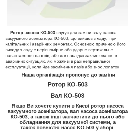
Ротор насоса КО-503
слугує для заміни валу насоса
вакуумного асенізатора КО-503, що вийшов з ладу, при
капітальних і аварійних ремонтах. Основною причиною його
виходу з ладу є нерівномірне або ударне вертикальне
навантаження на шків, або ж в наслідок заклинювання в
аварійних ситуаціях, які можливі в разі неправильної
експлуатації, коли йде засмічення пазів або знос лопаток .
Наша організація пропонує до заміни
Ротор КО-503
Вал КО-503
Якщо Ви хочете купити в Києві ротор насоса
вакуумного асенізатора, вал насоса асенізатора
КО-503, а також інші запчастини до нього або
обладнання для вакуумної системи, а
також повністю насос KO-503 у зборі.