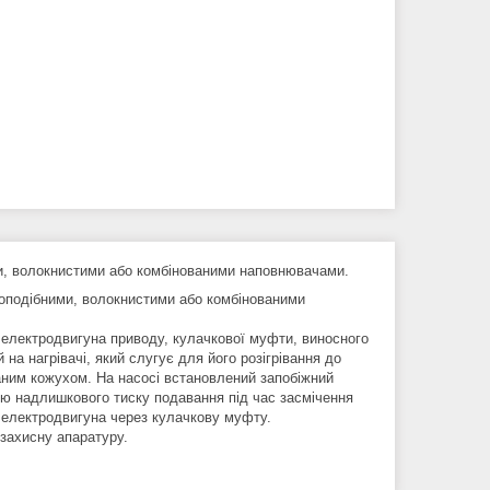
ми, волокнистими або комбінованими наповнювачами.
лоподібними, волокнистими або комбінованими
, електродвигуна приводу, кулачкової муфти, виносного
а нагрівачі, який слугує для його розігрівання до
ованим кожухом. На насосі встановлений запобіжний
ню надлишкового тиску подавання під час засмічення
 електродвигуна через кулачкову муфту.
захисну апаратуру.