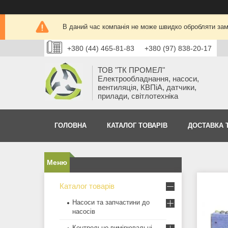
В даний час компанія не може швидко обробляти замо
+380 (44) 465-81-83
+380 (97) 838-20-17
ТОВ "ТК ПРОМЕЛ"
Електрообладнання, насоси,
вентиляція, КВПіА, датчики,
прилади, світлотехніка
ГОЛОВНА
КАТАЛОГ ТОВАРІВ
ДОСТАВКА 
Каталог товарів
Насоси та запчастини до
насосів
Контрольно-вимірювальні