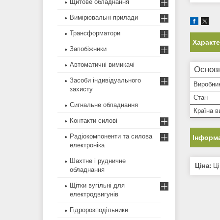
Щитове обладнання
Вимірювальні прилади
Трансформатори
Характ
Запобіжники
Автоматичні вимикачі
Основ
Засоби індивідуального
Виробни
захисту
Стан
Сигнальне обладнання
Країна в
Контакти силові
Радіокомпоненти та силова
Інформа
електроніка
Шахтне і рудничне
Ціна:
Ці
обладнання
Щітки вугільні для
електродвигунів
Гідророзподільники