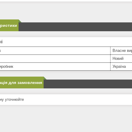
еристики
ні
к
Власне ви
Новий
иробник
Україна
ція для замовлення
ну уточнюйте