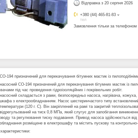
Відправка з 20 серпня 2026
+380 (44) 465-81-83
тел
Замовлення тільки за телефоном
 СО-194 призначений для перекачування бітумних мастик із пилоподібні
 насосний СО-194 призначений для перекачування бітумних мастик із пи
ачами під час проведення гідроізоляційних і покрівельних робіт.
 насосний складається з рами, безпосередньо насоса, нагрівача, кожуха
шкафа з електрообладнанням. Насос шестеринчастого типу встановлений н
температури (120 г. С). Він закріплений на рамі та закритий теплоізоль
 відрегульований на тиск 0,8 МПа, який слугує для запобігання виникнен
оводу та регулювання тиску подавання. Привод насоса здійснюється від
обладнання розміщене в електрошафу та містить пускову та контрольно-
 характеристики: