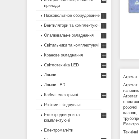
прилади
Низковольтное оборудование
Вентилятори та комплектуючі
Опалювальне обладнання
Світильники та комплектуючі
Кранове обладнання
Світлотехніка LED
Лампи
Агрегат
Лампи LED
Агрегат
наповнюв
Кабелі електричні
Агрегат
електро
Роз'єми і з'єднувачі
робочої 
клапан,
Електродвигуни та
трубопр
комплектуючі
Електро
Електромагніти
Технічні