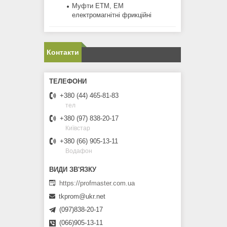
Муфти ЕТМ, ЕМ
електромагнітні фрикційні
Контакти
+380 (44) 465-81-83
тел
+380 (97) 838-20-17
Київстар
+380 (66) 905-13-11
Водафон
https://profmaster.com.ua
tkprom@ukr.net
(097)838-20-17
(066)905-13-11