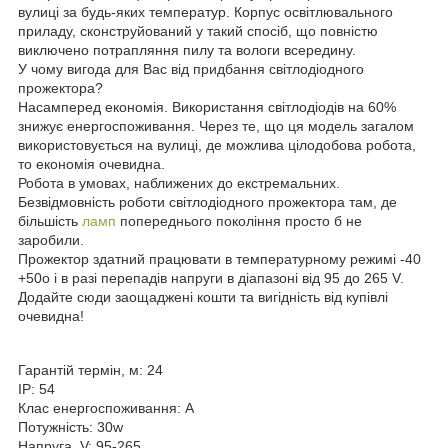
вулиці за будь-яких температур. Корпус освітлювального
приладу, сконструйований у такий спосіб, що повністю
виключено потрапляння пилу та вологи всередину.
У чому вигода для Вас від придбання світлодіодного
прожектора?
Насамперед економія. Використання світлодіодів на 60%
знижує енергоспоживання. Через те, що ця модель загалом
використовується на вулиці, де можлива цілодобова робота,
то економія очевидна.
Робота в умовах, наближених до екстремальних.
Безвідмовність роботи світлодіодного прожектора там, де
більшість
ламп
попереднього покоління просто б не
заробили.
Прожектор здатний працювати в температурному режимі -40
+50o і в разі перепадів напруги в діапазоні від 95 до 265 V.
Додайте сюди заощаджені кошти та вигідність від купівлі
очевидна!
Гарантій термін, м:
24
IP:
54
Клас енергоспоживання:
A
Потужність:
30w
Напруга, V:
95-265