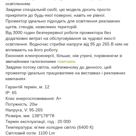
освітленням.
Завдяки спеціальній скобі, цю модель досить просто
прикріпити до будь-якої поверхні, навіть не рівної.
Прожектор ідеально підходить для освітлення рекламних
щитів, стендів, невеликих територій.
Від 3000 годин безперервної роботи прожектора без
додаткових витрат на обслуговування за чудової якості
освітлення. Водночас стрибки напруги від 95 до 265 В ніяк не
впливають на його роботу.
Економія електроенергії, більше, ніж утричі, порівнюючи зі
звичайними галогенними
лампами
.
Завдяки потоку світла, наближеному до денного, цей
прожектор ідеально працюватиме на виставках і рекламних
кампаніях
Гарантій термін, м:
12
IP:
65
Клас енергоспоживання:
A+
Потужність:
20w
Напруга, V:
95-265
Розміри, мм:
138*178*78
Термін експлуатації, год.:
20 000
Температура:
м'яке холодне світло (6400 К)
Світловий потік:
1100 Lm