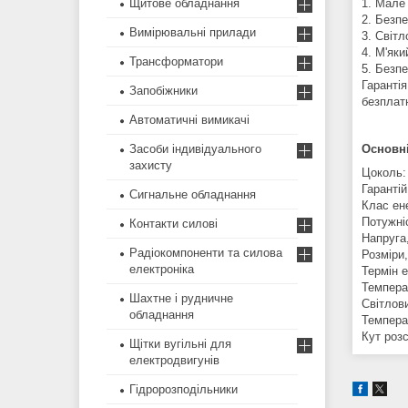
Щитове обладнання
1. Мале
2. Безпе
Вимірювальні прилади
3. Світл
4. М'яки
Трансформатори
5. Безп
Гаранті
Запобіжники
безплат
Автоматичні вимикачі
Засоби індивідуального
Основні
захисту
Цоколь
Гарантій
Сигнальне обладнання
Клас ен
Потужні
Контакти силові
Напруга
Радіокомпоненти та силова
Розміри
електроніка
Термін е
Темпера
Шахтне і рудничне
Світлови
обладнання
Темпера
Кут розс
Щітки вугільні для
електродвигунів
Гідророзподільники