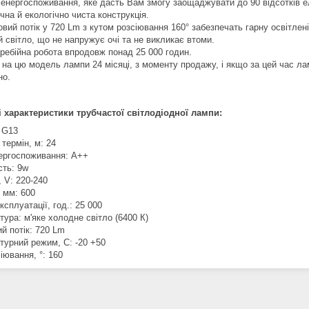
 енергоспоживання, яке дасть Вам змогу заощаджувати до 90 відсотків ел
чна й екологічно чиста конструкція.
овий потік у 720 Lm з кутом розсіювання 160° забезпечать гарну освітлені
й світло, що не напружує очі та не викликає втоми.
еребійна робота впродовж понад 25 000 годин.
я на цю модель лампи 24 місяці, з моменту продажу, і якщо за цей час л
но.
 характеристики трубчастої світлодіодної лампи:
:
G13
 термін, м:
24
ергоспоживання:
A++
сть:
9w
, V:
220-240
, мм:
600
ксплуатації, год.:
25 000
тура:
м'яке холодне світло (6400 К)
й потік:
720 Lm
турний режим, C:
-20 +50
іювання, °:
160