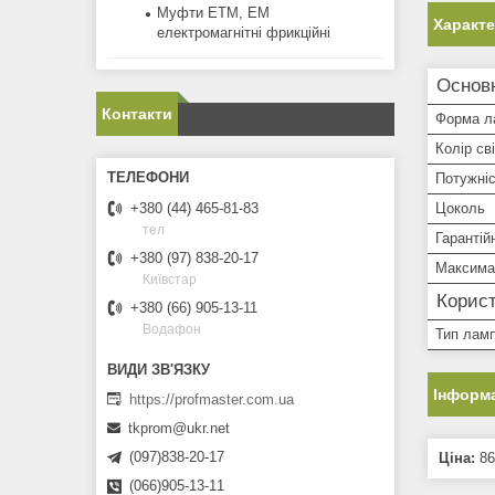
Муфти ЕТМ, ЕМ
Характ
електромагнітні фрикційні
Основ
Контакти
Форма л
Колір сві
Потужні
Цоколь
+380 (44) 465-81-83
тел
Гарантій
+380 (97) 838-20-17
Максима
Київстар
Корист
+380 (66) 905-13-11
Водафон
Тип лам
Інформа
https://profmaster.com.ua
tkprom@ukr.net
(097)838-20-17
Ціна:
86
(066)905-13-11