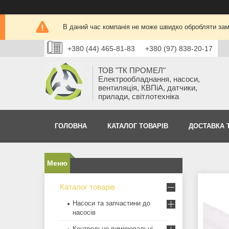
В даний час компанія не може швидко обробляти замо
+380 (44) 465-81-83
+380 (97) 838-20-17
ТОВ "ТК ПРОМЕЛ"
Електрообладнання, насоси,
вентиляція, КВПіА, датчики,
прилади, світлотехніка
ГОЛОВНА
КАТАЛОГ ТОВАРІВ
ДОСТАВКА 
Каталог товарів
Насоси та запчастини до
насосів
Контрольно-вимірювальні