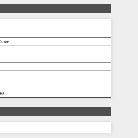
білий
дна