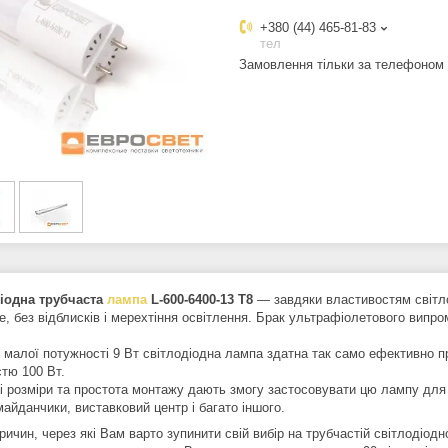
+380 (44) 465-81-83
тел
Замовлення тільки за телефоном
іодна трубчаста
лампа
L-600-6400-13 T8
— завдяки властивостям світло
е, без відблисків і мерехтіння освітлення. Брак ультрафіолетового випр
ї малої потужності 9 Вт світлодіодна лампа здатна так само ефективно п
стю 100 Вт.
і розміри та простота монтажу дають змогу застосовувати цю лампу для 
майданчики, виставковий центр і багато іншого.
ричин, через які Вам варто зупинити свій вибір на трубчастій світлодіодн