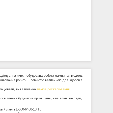
діодів, на яких побудована робота лампи, ця модель
омінювання робить її повністю безпечною для здоров'я
рацювати, як і звичайна
лампа розжарювання
,
освітлення будь-яких приміщень, навчальні заклади,
овій лампі L-600-6400-13 T8: