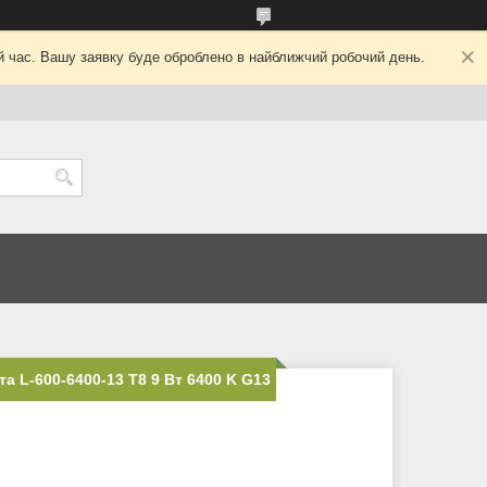
ий час. Вашу заявку буде оброблено в найближчий робочий день.
а L-600-6400-13 T8 9 Вт 6400 K G13