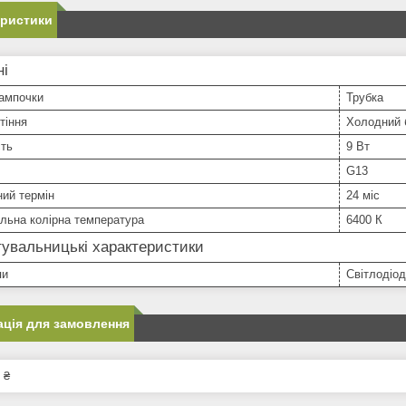
еристики
ні
ампочки
Трубка
тіння
Холодний 
сть
9 Вт
G13
ний термін
24 міс
льна колірна температура
6400 К
увальницькі характеристики
пи
Світлодіо
ція для замовлення
 ₴