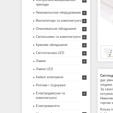
прилади
Низковольтное оборудование
Вентилятори та комплектуючі
Опалювальне обладнання
Світильники та комплектуючі
Кранове обладнання
Світлотехніка LED
Лампи
Лампи LED
Світлод
Кабелі електричні
дає рівн
людини.
Роз'єми і з'єднувачі
За своє
Електродвигуни та
потужні
комплектуючі
Невелик
торгові 
Електромагніти
Кілька п