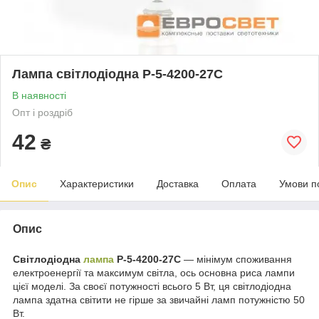
Лампа світлодіодна Р-5-4200-27С
В наявності
Опт і роздріб
42
₴
Опис
Характеристики
Доставка
Оплата
Умови п
Опис
Світлодіодна
лампа
Р-5-4200-27С
— мінімум споживання
електроенергії та максимум світла, ось основна риса лампи
цієї моделі. За своєї потужності всього 5 Вт, ця світлодіодна
лампа здатна світити не гірше за звичайні ламп потужністю 50
Вт.