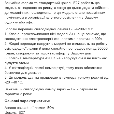
Звичайна форма та стандартний цоколь Е27 роблять цю
модель зажаданою на ринку, а якщо до цього додати стійкість
до механічних пошкоджень, то ця модель стане незамінним
помічником в організації штучного освітлення у Вашому
будинку або офісі.
Головні переваги світлодіодної лампи Р-5-4200-27С:
1. Клас енергоспоживання цієї моделі А++, а це означає, що
заощадження електроенергії становитиме практично 90%.
2. Жодні перепади напруги в мережі не впливають на роботу
світлодіодної лампи й вона спокійно пропрацює понад 30000
годин, створюючи затишок і комфорт у Вашому домі.
3. Колірна температура 4200К не напружує очі й не викликає
відчуття втоми.
4. У світлодіодній лампі немає ртуті, тому вона абсолютно
безпечна для довкілля.
5. Ця модель здатна працювати в температурному режимі від
-20 +40 °C.
Заказивши світлодіодну лампу зараз — Ви й отримаєте
гарантію 2 роки!
Основні характеристики:
Аналог звичайної лампи:
50w
Цоколь:
Е27