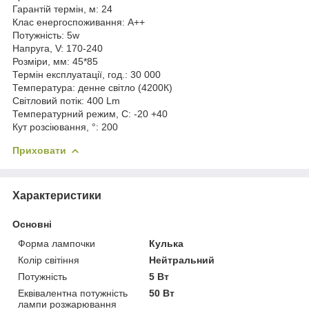
Гарантій термін, м:
24
Клас енергоспоживання:
A++
Потужність:
5w
Напруга, V:
170-240
Розміри, мм:
45*85
Термін експлуатації, год.:
30 000
Температура:
денне світло (4200К)
Світловий потік:
400 Lm
Температурний режим, C:
-20 +40
Кут розсіювання, °:
200
Приховати
Характеристики
Основні
Форма лампочки
Кулька
Колір світіння
Нейтральний
Потужність
5 Вт
Еквівалентна потужність
50 Вт
лампи розжарювання