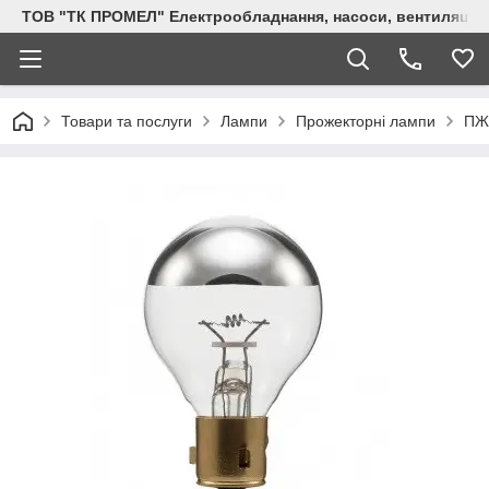
ТОВ "ТК ПРОМЕЛ" Електрообладнання, насоси, вентиляція, 
Товари та послуги
Лампи
Прожекторні лампи
ПЖЗ