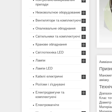
прилади
Низковольтное оборудование
Вентилятори та комплектуючі
Опалювальне обладнання
Світильники та комплектуючі
Кранове обладнання
Світлотехніка LED
Лампи
Амміачн
Призн
Лампи LED
Маномет
Кабелі електричні
аміаку.
Роз'єми і з'єднувачі
Техні
Електродвигуни та
Діапазон
комплектуючі
Клас точ
Діаметр 
Електромагніти
Матеріа
Матеріал