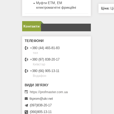
Муфти ЕТМ, ЕМ
електромагнітні фрикційні
Ціна:
Ці
Контакти
+380 (44) 465-81-83
тел
+380 (97) 838-20-17
Київстар
+380 (66) 905-13-11
Водафон
https://profmaster.com.ua
tkprom@ukr.net
(097)838-20-17
(066)905-13-11