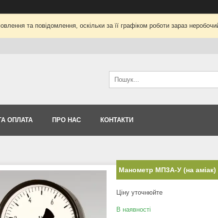
влення та повідомлення, оскільки за її графіком роботи зараз неробоч
ТА ОПЛАТА
ПРО НАС
КОНТАКТИ
Манометр МП3А-У (на аміак)
Ціну уточнюйте
В наявності