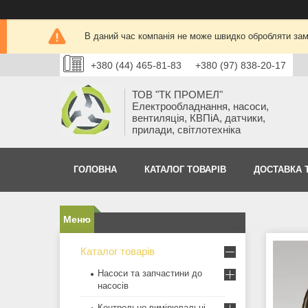
В даний час компанія не може швидко обробляти замо
+380 (44) 465-81-83
+380 (97) 838-20-17
ТОВ "ТК ПРОМЕЛ"
Електрообладнання, насоси,
вентиляція, КВПіА, датчики,
прилади, світлотехніка
ГОЛОВНА
КАТАЛОГ ТОВАРІВ
ДОСТАВКА 
Каталог товарів
Насоси та запчастини до
насосів
Контрольно-вимірювальні