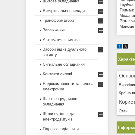
Щитове обладнання
Трубчас
Тримач:
Вимірювальні прилади
Механіз
Трансформатори
Різь пр
Манометр
Запобіжники
Автоматичні вимикачі
Засоби індивідуального
захисту
Характ
Сигнальне обладнання
Контакти силові
Основ
Радіокомпоненти та силова
Виробни
електроніка
Країна в
Шахтне і рудничне
Корист
обладнання
Стан
Щітки вугільні для
електродвигунів
Інформа
Гідророзподільники