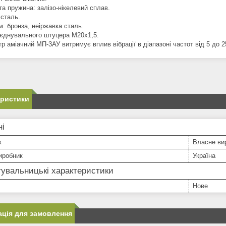
та пружина: залізо-нікелевий сплав.
 сталь.
м: бронза, неіржавка сталь.
иєднувального штуцера М20х1,5.
 аміачний МП-3АУ витримує вплив вібрації в діапазоні частот від 5 до 2
еристики
ні
к
Власне ви
иробник
Україна
увальницькі характеристики
Нове
ція для замовлення