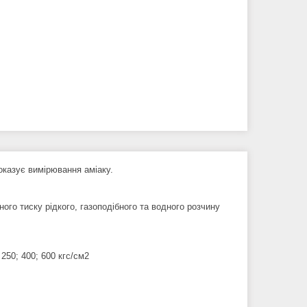
казує вимірювання аміаку.
о тиску рідкого, газоподібного та водного розчину
; 250; 400; 600 кгс/см2