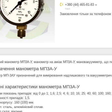
+380 (44) 465-81-83
тел
Замовлення тільки за телефоном
ий манометр МП3А-У, манометр на аміак МП3А-У, мановакуумметр, що по
ачення манометра МП3А-У
р МП-3АУ призначений для вимірювання надлишкового та вакуумметричног
чні характеристики манометра МП3А-У
и показань приладів: від 0 до 1; 1,6; 2,5; 4; 6; 10; 16; 25; 40; 60; 100; 160
ності приладів: 1,5.
корпусу: 160 (100) мм.
л: сталь, алюмінієвий сплав.
 скла: віконне.