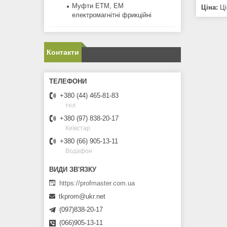
Муфти ЕТМ, ЕМ
Ціна:
Ці
електромагнітні фрикційні
Контакти
+380 (44) 465-81-83
тел
+380 (97) 838-20-17
Київстар
+380 (66) 905-13-11
Водафон
https://profmaster.com.ua
tkprom@ukr.net
(097)838-20-17
(066)905-13-11