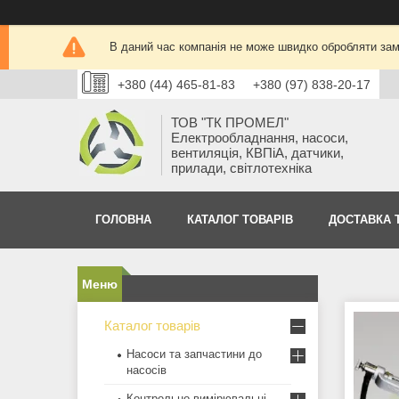
В даний час компанія не може швидко обробляти замо
+380 (44) 465-81-83
+380 (97) 838-20-17
ТОВ "ТК ПРОМЕЛ"
Електрообладнання, насоси,
вентиляція, КВПіА, датчики,
прилади, світлотехніка
ГОЛОВНА
КАТАЛОГ ТОВАРІВ
ДОСТАВКА 
Каталог товарів
Насоси та запчастини до
насосів
Контрольно-вимірювальні