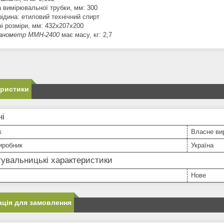
 вимірювальної трубки, мм: 300
рідина: етиловий технічний спирт
ні розміри, мм: 432х207х200
манометр ММН-2400
має масу, кг: 2,7
еристики
ні
к
Власне ви
иробник
Україна
увальницькі характеристики
Нове
ція для замовлення