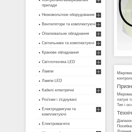
прилади
Низковольтное оборудование
Вентилятори та комплектуючі
Опалювальне обладнання
Світильники та комплектуючі
Кранове обладнання
Світлотехніка LED
Лампи
Мікрома
контрол
Лампи LED
Призн
Кабелі електричні
Мікрома
Роз'єми і з'єднувачі
латуні 
Тип і о
Електродвигуни та
Техні
комплектуючі
Діапазон
Електромагніти
Похибка
Ділення