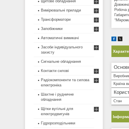
Щитове обладнання
Довжина
Робоча 
Вимірювальні прилади
Габарит
Трансформатори
*Мікро
Запобіжники
Автоматичні вимикачі
Засоби індивідуального
Характ
захисту
Сигнальне обладнання
Основ
Контакти силові
Виробни
Радіокомпоненти та силова
Країна в
електроніка
Корист
Шахтне і рудничне
обладнання
Стан
Щітки вугільні для
електродвигунів
Інформа
Гідророзподільники