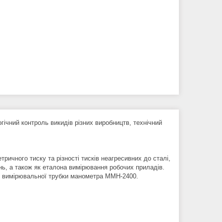
чний контроль викидів різних виробництв, технічний
чного тиску та різності тисків неагресивних до сталі,
нь, а також як еталона вимірювання робочих приладів.
ку вимірювальної трубки манометра ММН-2400.