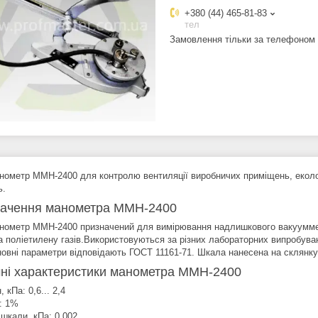
+380 (44) 465-81-83
тел
Замовлення тільки за телефоном
нометр ММН-2400 для контролю вентиляції виробничих приміщень, екологі
ь.
ачення манометра ММН-2400
нометр ММН-2400 призначений для вимірювання надлишкового вакуумметри
та поліетилену газів.Використовуються за різних лабораторних випробува
сновні параметри відповідають ГОСТ 11161-71. Шкала нанесена на склян
чні характеристики манометра ММН-2400
, кПа: 0,6... 2,4
: 1%
 шкали, кПа: 0,002