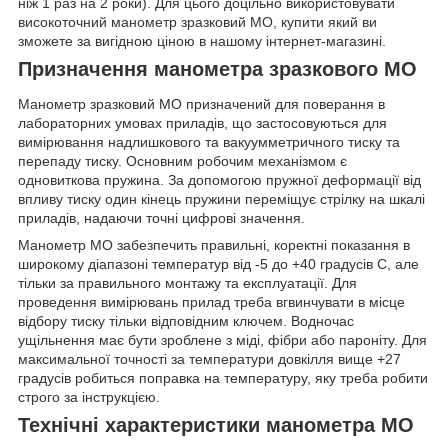
ніж 1 раз на 2 роки). Для цього доцільно використовувати
високоточний манометр зразковий МО, купити який ви
зможете за вигідною ціною в нашому інтернет-магазині.
Призначення манометра зразкового МО
Манометр зразковий МО призначений для поверання в
лабораторних умовах приладів, що застосовуються для
вимірювання надлишкового та вакуумметричного тиску та
перепаду тиску. Основним робочим механізмом є
одновиткова пружина. За допомогою пружної деформації від
впливу тиску один кінець пружини переміщує стрілку на шкалі
приладів, надаючи точні цифрові значення.
Манометр МО забезпечить правильні, коректні показання в
широкому діапазоні температур від -5 до +40 градусів С, але
тільки за правильного монтажу та експлуатації. Для
проведення вимірювань прилад треба вгвинчувати в місце
відбору тиску тільки відповідним ключем. Водночас
ущільнення має бути зроблене з міді, фібри або пароніту. Для
максимальної точності за температури довкілля вище +27
градусів робиться поправка на температуру, яку треба робити
строго за інструкцією.
Технічні характеристики манометра МО