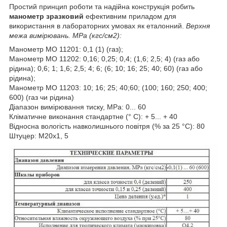
Простий принцип роботи та надійна конструкція робить
манометр зразковий
ефективним приладом для
використання в лабораторних умовах як еталонний.
Верхня
межа вимірювань. МРа (кгс/см2):
Манометр МО 11201: 0,1 (1) (газ);
Манометр МО 11202: 0,16; 0,25; 0,4; (1,6; 2,5; 4) (газ або
рідина); 0,6; 1; 1,6; 2,5; 4; 6; (6; 10; 16; 25; 40; 60) (газ або
рідина);
Манометр МО 11203: 10; 16; 25; 40;60; (100; 160; 250; 400;
600) (газ чи рідина)
Діапазон вимірювання тиску, MPa: 0... 60
Кліматичне виконання стандартне (° C): + 5... + 40
Відносна вологість навколишнього повітря (% за 25 °C): 80
Штуцер: М20х1, 5