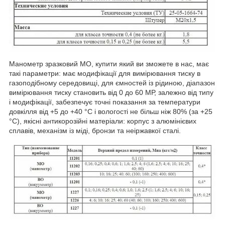
Манометр зразковий МО, купити який ви зможете в нас, має
такі параметри: має модифікації для вимірювання тиску в
газоподібному середовищі, для ємностей із рідиною, діапазон
вимірювання тиску становить від 0 до 60 МР, залежно від типу
і модифікації, забезпечує точні показання за температури
довкілля від +5 до +40 °C і вологості не більш ніж 80% (за +25
°C), якісні антикорозійні матеріали: корпус з алюмінієвих
сплавів, механізм із міді, бронзи та неіржавкої сталі.