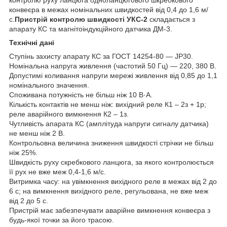
конвеєра в межах номінальних швидкостей від 0,4 до 1,6 м/
с.
Пристрій контролю швидкості УКС-2
складається з
апарату КС та магнітоіндукційного датчика ДМ-3.
Технічні дані
Ступінь захисту апарату КС за ГОСТ 14254-80 — JP30.
Номінальна напруга живлення (частотий 50 Гц) — 220, 380 В.
Допустимі коливання напруги мережі живлення від 0,85 до 1,1
номінального значення.
Споживана потужність не більш ніж 10 В·А.
Кількість контактів не менш ніж: вихідний реле К1 – 2з + 1р;
реле аварійного вимкнення К2 – 1з.
Чутливість апарата КС (амплітуда напруги сигналу датчика)
не менш ніж 2 В.
Контрольовна величина зниження швидкості стрічки не більш
ніж 25%.
Швидкість руху скребкового ланцюга, за якого контролюється
її рух не вже меж 0,4-1,6 м/с.
Витримка часу: на увімкнення вихідного реле в межах від 2 до
6 с; на вимкнення вихідного реле, регульована, не вже меж
від 2 до 5 с.
Пристрій має забезпечувати аварійне вимкнення конвеєра з
будь-якої точки за його трасою.