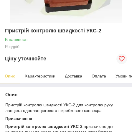
Пристрій контролю швидкості УКС-2
В наявності
Роздріб
Ціну уточнюйте
Опис
Характеристики
Доставка
Оплата
Умови п
Опис
Пристрій контролю швидкості УКС-2 для контролю руху
ланцюга одноланцюгового шкребкового конвеєра.
Призначення
Пристрій контролю швидкості УКС-2
призначене для
контролю руху ланцюга одноланцюгового шкребкового