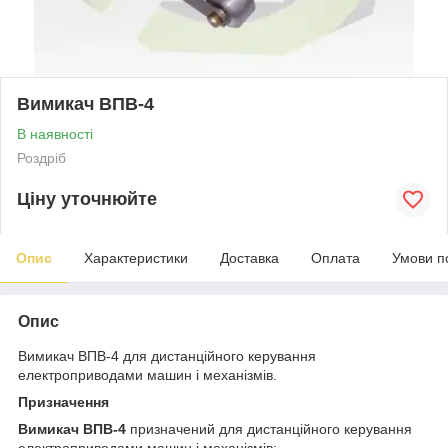
Вимикач ВПВ-4
В наявності
Роздріб
Ціну уточнюйте
Опис
Характеристики
Доставка
Оплата
Умови п
Опис
Вимикач ВПВ-4 для дистанційного керування
електроприводами машин і механізмів.
Призначення
Вимикач ВПВ-4
призначений для дистанційного керування
електроприводами машин і механізмів: