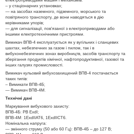
– у стаціонарних установках;
— на засобах наземного, підземного, морського та
повітряного транспорту, де вони наводяться в дію
керівниками упорів;
— для сигналізації, пов'язаної з електроприводами або
іншими електротехнічними пристроями.
Вимикач ВПВ-4 експлуатується як у вугільних і сланцевих
шахтах, небезпечних за газом і пилом, так і в
вибухонебезпечних зонах виробництв, засобів транспорту та
зберігання продуктів хімічної, нафтопродуктивної, газової та
інших галузях промисловості.
Вимикач кульовий вибухозахищений ВПВ-4 постачається
таких типів:
– Вимикати ВПВ-4Б;
— Вимикач ВПВ-4М.
Технічні дані
Маркування вибухового захисту:
ВПВ-4Б: РВ ExdI;
ВПВ-4М: 1ЕхdIIАТ6, 1ExdIIСТ6.
Номінальна напруга:
— змінного струму (50 або 60 Гц): ВПВ-4Б – до 127 В;