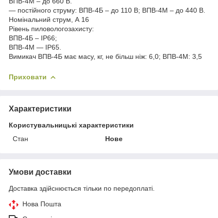
ВПВ-4М – до 660 В.
— постійного струму: ВПВ-4Б – до 110 В; ВПВ-4М – до 440 В.
Номінальний струм, А 16
Рівень пиловологозахисту:
ВПВ-4Б – IP66;
ВПВ-4М — IP65.
Вимикач ВПВ-4Б має масу, кг, не більш ніж: 6,0; ВПВ-4М: 3,5
Приховати
Характеристики
Користувальницькі характеристики
Стан
Нове
Умови доставки
Доставка здійснюється тільки по передоплаті.
Нова Пошта