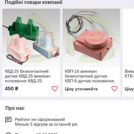
Подібні товари компанії
КВД-25 Безконтактний
КВП-16 вимикач
Вими
датчик КВД-25 вимикач
безконтактний датчик
КТВ
положення КВД-25
КВП-8 датчик положення,
кінцевий КВД25
вимикач кінцевої КВП
450
₴
Ціну уточнюйте
Цін
Про нас
Рейтинг не сформований
Менше 5 відгуків за останній рік