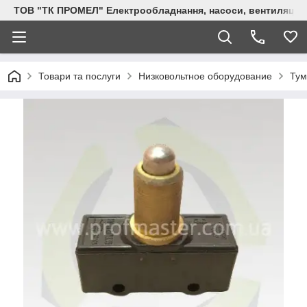
ТОВ "ТК ПРОМЕЛ" Електрообладнання, насоси, вентиляція, 
Товари та послуги
Низковольтное оборудование
Тум