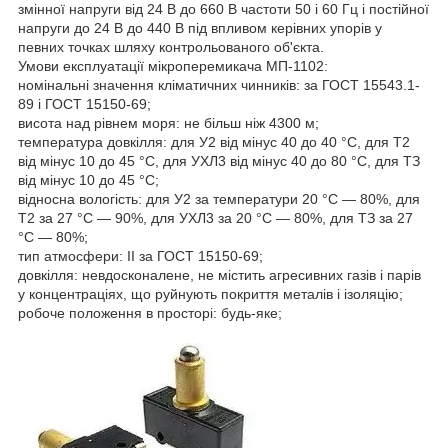
змінної напруги від 24 В до 660 В частоти 50 і 60 Гц і постійної
напруги до 24 В до 440 В під впливом керівних упорів у
певних точках шляху контрольованого об'єкта.
Умови експлуатації мікроперемикача МП-1102:
номінальні значення кліматичних чинників: за ГОСТ 15543.1-
89 і ГОСТ 15150-69;
висота над рівнем моря: не більш ніж 4300 м;
температура довкілля: для У2 від мінус 40 до 40 °C, для Т2
від мінус 10 до 45 °C, для УХЛ3 від мінус 40 до 80 °C, для ТЗ
від мінус 10 до 45 °C;
відносна вологість: для У2 за температури 20 °C — 80%, для
Т2 за 27 °C — 90%, для УХЛ3 за 20 °C — 80%, для ТЗ за 27
°C — 80%;
тип атмосфери: II за ГОСТ 15150-69;
довкілля: невдосконалене, не містить агресивних газів і парів
у концентраціях, що руйнують покриття металів і ізоляцію;
робоче положення в просторі: будь-яке;