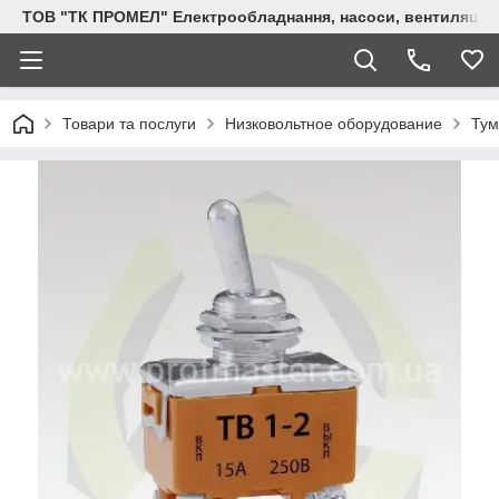
ТОВ "ТК ПРОМЕЛ" Електрообладнання, насоси, вентиляція, 
Товари та послуги
Низковольтное оборудование
Тум