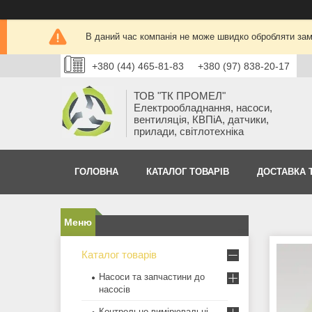
В даний час компанія не може швидко обробляти замо
+380 (44) 465-81-83
+380 (97) 838-20-17
ТОВ "ТК ПРОМЕЛ"
Електрообладнання, насоси,
вентиляція, КВПіА, датчики,
прилади, світлотехніка
ГОЛОВНА
КАТАЛОГ ТОВАРІВ
ДОСТАВКА 
Каталог товарів
Насоси та запчастини до
насосів
Контрольно-вимірювальні