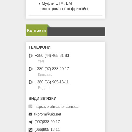
Муфти ЕТМ, ЕМ
електромагнітні фрикційні
Контакти
+380 (44) 465-81-83
тел
+380 (97) 838-20-17
Київстар
+380 (66) 905-13-11
Водафон
https://profmaster.com.ua
tkprom@ukr.net
(097)838-20-17
(066)905-13-11