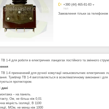
+380 (44) 465-81-83
тел
Замовлення тільки за телефоном
 ТВ 1-4 для роботи в електричних ланцюгах постійного та змінного струм
чення
 ТВ 1-4 призначений для ручної комутації низьковольтних електричних л
ання. Тумблер ТВ 1-4 виготовляється в всекліматичному виконанні і для 
туються протектором.
і дані
монтажа – на панель.
такту, Ом, не більш ніж 0,01
на міцність ізоляції, В 1100
ляції, МОм, не менш ніж 1000