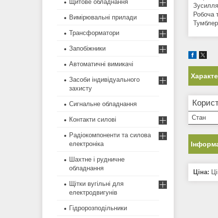
Щитове обладнання
Зусилля
Робоча т
Вимірювальні прилади
Тумблер
Трансформатори
Запобіжники
Автоматичні вимикачі
Характ
Засоби індивідуального
захисту
Корист
Сигнальне обладнання
Стан
Контакти силові
Радіокомпоненти та силова
електроніка
Інформа
Шахтне і рудничне
обладнання
Ціна:
Ці
Щітки вугільні для
електродвигунів
Гідророзподільники