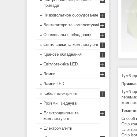
прилади
Низковольтное оборудование
Вентилятори та комплектуючі
Опалювальне обладнання
Світильники та комплектуючі
Кранове обладнання
Світлотехніка LED
Лампи
Тумблер
Лампи LED
Призна
Тумблер
Кабелі електричні
перемик
комплек
Роз'єми і з'єднувачі
Технічн
Електродвигуни та
комплектуючі
Способ 
Опір кон
Електромагніти
Електрич
Опір ізо