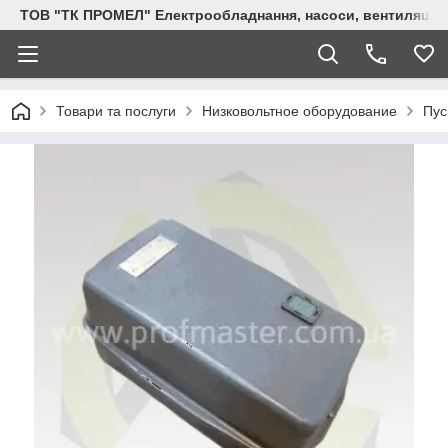
ТОВ "ТК ПРОМЕЛ" Електрообладнання, насоси, вентиляція, 
Товари та послуги
Низковольтное оборудование
Пус