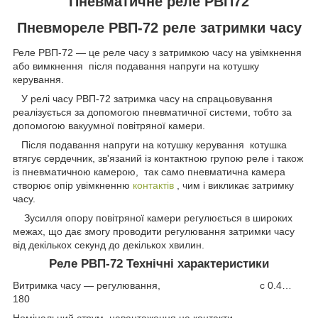
Пневматичне реле РВП72
Пневмореле РВП-72 реле затримки часу
Реле РВП-72 — це реле часу з затримкою часу на увімкнення
або вимкнення після подавання напруги на котушку
керування.
У релі часу РВП-72 затримка часу на спрацьовування
реалізується за допомогою пневматичної системи, тобто за
допомогою вакуумної повітряної камери.
Після подавання напруги на котушку керування котушка
втягує сердечник, зв'язаний із контактною групою реле і також
із пневматичною камерою, так само пневматична камера
створює опір увімкненню
контактів
, чим і викликає затримку
часу.
Зусилля опору повітряної камери регулюється в широких
межах, що дає змогу проводити регулювання затримки часу
від декількох секунд до декількох хвилин.
Реле РВП-72 Технічні характеристики
Витримка часу — регулювання, c 0.4…
180