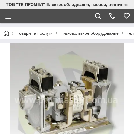
ТОВ "ТК ПРОМЕЛ" Електрообладнання, насоси, вентиляція, 
Товари та послуги
Низковольтное оборудование
Рел