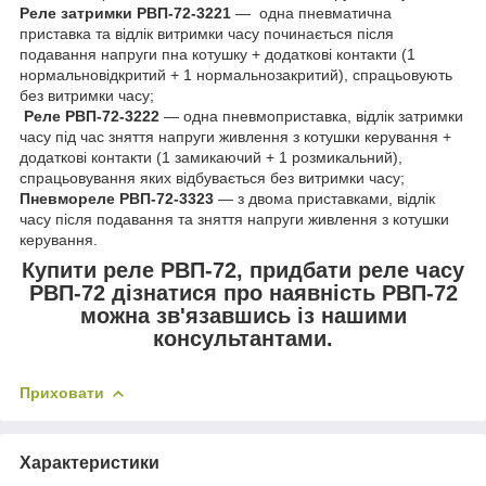
Реле затримки РВП-72-3221
— одна пневматична
приставка та відлік витримки часу починається після
подавання напруги пна котушку + додаткові контакти (1
нормальновідкритий + 1 нормальнозакритий), спрацьовують
без витримки часу;
Реле РВП-72-3222
— одна пневмоприставка, відлік затримки
часу під час зняття напруги живлення з котушки керування +
додаткові контакти (1 замикаючий + 1 розмикальний),
спрацьовування яких відбувається без витримки часу;
Пневмореле РВП-72-3323
— з двома приставками, відлік
часу після подавання та зняття напруги живлення з котушки
керування.
Купити реле РВП-72, придбати реле часу
РВП-72 дізнатися про наявність РВП-72
можна зв'язавшись із нашими
консультантами.
Приховати
Характеристики