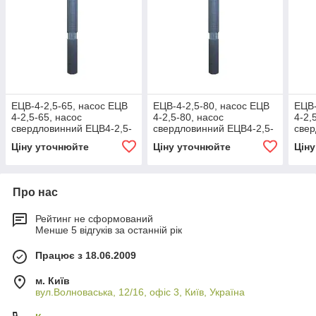
ЕЦВ-4-2,5-65, насос ЕЦВ
ЕЦВ-4-2,5-80, насос ЕЦВ
ЕЦВ-
4-2,5-65, насос
4-2,5-80, насос
4-2,
свердловинний ЕЦВ4-2,5-
свердловинний ЕЦВ4-2,5-
свер
65, ШКВ 4-2,5-65, насос
80, ШКВ 4-2,5-80, насос
100,
Ціну уточнюйте
Ціну уточнюйте
Цін
ЕЦВ 4
ЕЦВ 4
ЕЦВ
Про нас
Рейтинг не сформований
Менше 5 відгуків за останній рік
Працює з 18.06.2009
м. Київ
вул.Волноваська, 12/16, офіс 3, Київ, Україна