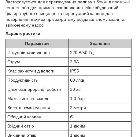
Застосовується для перекачування палива з бочки в проміжні
ємності або для прямого заправлення. Має вбудований
фільтр грубого очищення та перепускний клапан для
повернення палива при закритому роздавальному крані та
ввімкненому насосі.
Характеристики.
Параметри
Значення
Потужність/живлення
220 В/50 Гц
Струм
2,6А
Клас захисту від вологи
IP55
Продуктивність
60 л/хв
Цикл безперервної роботи
30 хв.
Макс. тиск на виході
1,3 бар
Висота всмоктування
2 метри
Обвідний клапан
Є
Вхідний отвір
1 дюйм
Вихідний отвір
1 дюйм