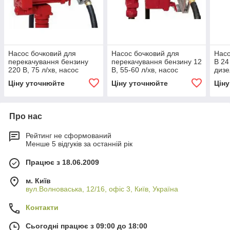
Насос бочковий для
Насос бочковий для
Насо
перекачування бензину
перекачування бензину 12
В 24
220 В, 75 л/хв, насос
В, 55-60 л/хв, насос
дизе
бочковий бензиновий
бочковий бензиновий
DRU
Ціну уточнюйте
Ціну уточнюйте
Цін
Про нас
Рейтинг не сформований
Менше 5 відгуків за останній рік
Працює з 18.06.2009
м. Київ
вул.Волноваська, 12/16, офіс 3, Київ, Україна
Контакти
Сьогодні працює з 09:00 до 18:00