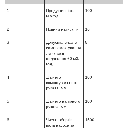
1
Продуктивність,
100
м3/год
2
Повний натиск, м
16
3
Допускна висота
5
самовсмоктування
, м (у разі
подавання 60 м3/
год)
4
Діаметр
100
всмоктувального
рукава, мм
5
Діаметр напірного
100
рукава, мм
6
Число обертів
1500
вала насоса за