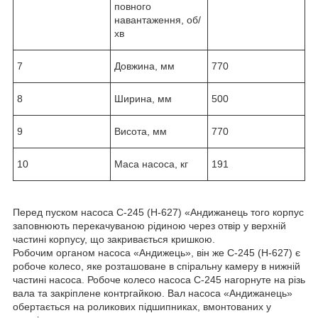
повного
навантаження, об/
хв
7
Довжина, мм
770
8
Ширина, мм
500
9
Висота, мм
770
10
Маса насоса, кг
191
Перед пуском насоса С-245 (Н-627) «Андижанець того корпус
заповнюють перекачуваною рідиною через отвір у верхній
частині корпусу, що закривається кришкою.
Робочим органом насоса «Андижець», він же С-245 (Н-627) є
робоче колесо, яке розташоване в спіральну камеру в нижній
частині насоса. Робоче колесо насоса С-245 нагорнуте на різь
вала та закріплене контргайкою. Вал насоса «Андижанець»
обертається на роликових підшипниках, вмонтованих у