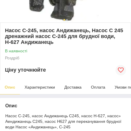
Насос С-245, насос Андижанець, Насос С 245
дренажний насос С-245 для брудної води,
Н-627 Андижанець
В наявності
Роздріб
Ціну уточнюйте
Опис
Характеристики
Доставка
Оплата
Умови п
Опис
Насос С-245, насос Андижанець С245, насос Н-627, насос»
Аендижанець С245, насос Н627 для перекачування брудної
води Насос «Андижанець», С-245