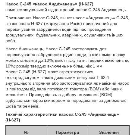
Насос С-245 «насос Андижанець» (Н-627)
самовсмоктувальний відцентровий насос С-245 Андижанець
Призначення Насос С-245, він же насос «Андижанець» С-245,
він же насос Н-627 (маркування Росія) призначений для
перекачування забрудненої води під час проведення
зрошувальних, будівельних, аварійних, осушливих та інших
робіт.
Насос Андижанець, Насос С-245 застосовують для
перекачування забруднених рідин і води, в яких вміст шлаку
може становити до 10%; вміст піску та ін. твердих включень до
10%; розмір твердих включень не більш ніж 1 мм.
Насос С-245 (Н-627) може агрегатизуватися
електродвигуном, також дизельним двигуном Т-62-1
внутрішнього згоряння або застосовуватися як навісний насос
із приводом від вала потужності трактора (ВОМ) або інших
механізмів. Привод від вала добору потужності (ВОМ)
відбувається через клинореємне передавання за допомогою
шківа та ременів.
Технічні характеристики насоса С-245 «Андижанець»
(Н-627)
№
Параметри
Значення