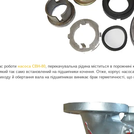
ас роботи
насоса СВН-80
, перекачувальна рідина міститься в порожнині
 який так само встановлений на підшипники кочення. Отже, корпус насос
виходу й обертання вала на підшипниках виникає брак герметичності, що 