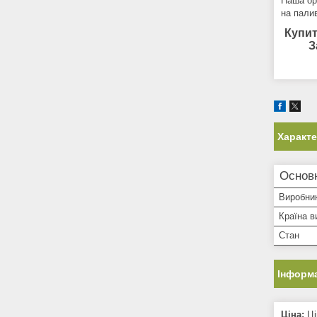
Наша ор
на палив
Купит
З
Характ
Основ
Виробни
Країна в
Стан
Інформа
Ціна:
Ці