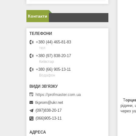
Контакти
+380 (44) 465-81-83
тел
+380 (97) 838-20-17
Київстар
+380 (66) 905-13-11
Водафон
https://profmaster.com.ua
Т
орце
tkprom@ukr.net
рідини,
(097)838-20-17
через у
(066)905-13-11