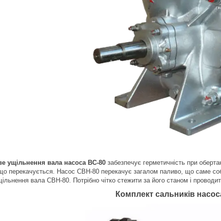
ве ущільнення вала насоса ВС-80
забезпечує герметичність при обертан
 що перекачується. Насос СВН-80 перекачує загалом паливо, що саме соб
щільнення вала СВН-80. Потрібно чітко стежити за його станом і проводит
Комплект сальників насос