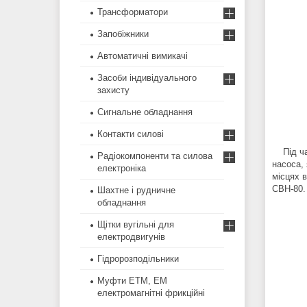
Трансформатори
Запобіжники
Автоматичні вимикачі
Засоби індивідуального
захисту
Сигнальне обладнання
Контакти силові
Під ч
Радіокомпоненти та силова
насоса,
електроніка
місцях 
СВН-80.
Шахтне і рудничне
обладнання
Щітки вугільні для
електродвигунів
Гідророзподільники
Муфти ЕТМ, ЕМ
електромагнітні фрикційні