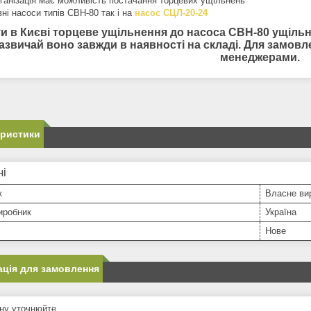
ганізація має можливість постачання торцевих ущільнень
ні насоси типів СВН-80 так і на
насос СЦЛ-20-24
и в Києві т
орцеве ущільнення до насоса СВН-80 ущільне
азвичай воно завжди в наявності на складі.
Для замовле
менеджерами.
еристики
ні
к
Власне ви
иробник
Україна
Нове
ція для замовлення
ну уточнюйте