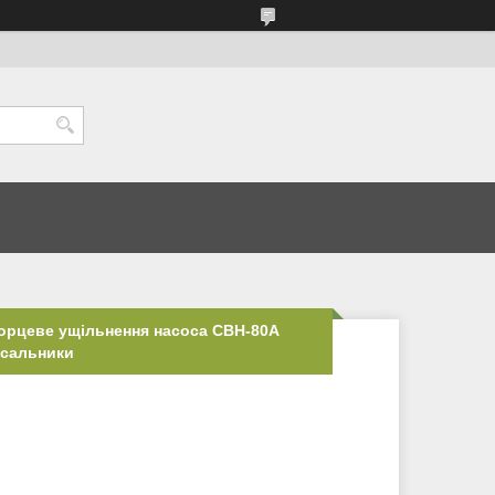
торцеве ущільнення насоса СВН-80А
 сальники