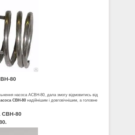
СВН-80
ьнення насоса АСВН-80, дала змогу відмовитись від
насоса СВН-80
надійнішим і довговічнішим, а головне
а СВН-80
80.