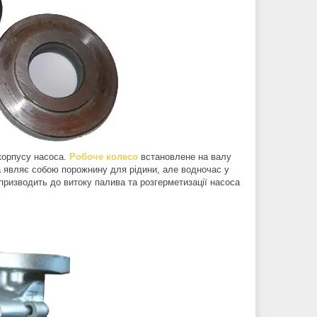
 корпусу насоса.
Робоче колесо
встановлене на валу
а являє собою порожнину для рідини, але водночас у
призводить до витоку палива та розгерметизації насоса