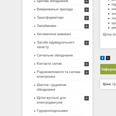
Щитове обладнання
па
ко
Вимірювальні прилади
зн
Трансформатори
лі
щі
Запобіжники
ре
Автоматичні вимикачі
Щітка е
Засоби індивідуального
захисту
Сигнальне обладнання
Контакти силові
Інформа
Радіокомпоненти та силова
електроніка
Ціна:
Ці
Шахтне і рудничне
обладнання
Щітки вугільні для
електродвигунів
Гідророзподільники