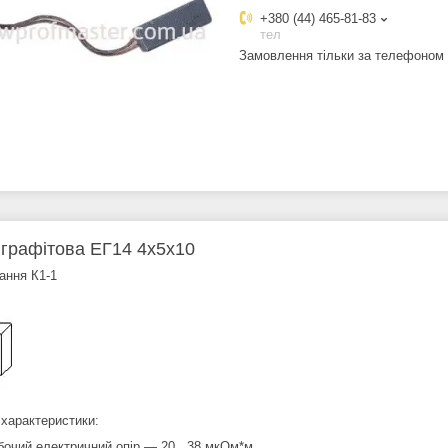
+380 (44) 465-81-83
тел
Замовлення тільки за телефоном
 графітова ЕГ14 4х5х10
ання К1-1
 характеристики:
бочий електричний опір — 20...38 мкОм*м