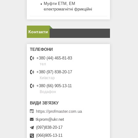
Муфти ЕТМ, ЕМ
електромагнітні фрикційні
Контакти
+380 (44) 465-81-83
тел
+380 (97) 838-20-17
Київстар
+380 (66) 905-13-11
Водафон
https://profmaster.com.ua
tkprom@ukr.net
(097)838-20-17
(066)905-13-11