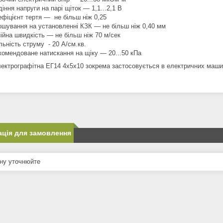
діння напруги на парі щіток — 1,1...2,1 В
ефіцієнт тертя — не більш ніж 0,25
ошування на установленні КЗК — не більш ніж 0,40 мм
нійна швидкість — не більш ніж 70 м/сек
льність струму - 20 А/см.кв.
комендоване натискання на щіку — 20...50 кПа
лектрографітна ЕГ14 4х5х10 зокрема застосовується в електричних маши
ція для замовлення
ну уточнюйте