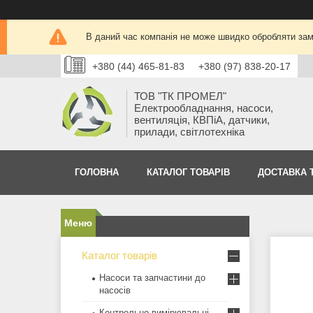
В даний час компанія не може швидко обробляти замо
+380 (44) 465-81-83
+380 (97) 838-20-17
ТОВ "ТК ПРОМЕЛ"
Електрообладнання, насоси,
вентиляція, КВПіА, датчики,
прилади, світлотехніка
ГОЛОВНА
КАТАЛОГ ТОВАРІВ
ДОСТАВКА 
Каталог товарів
Насоси та запчастини до
насосів
Контрольно-вимірювальні