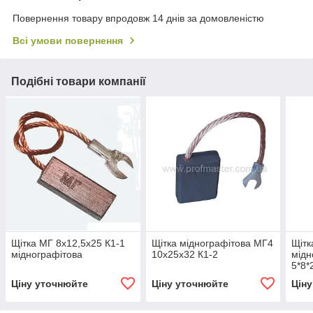
Повернення товару впродовж 14 днів за домовленістю
Всі умови повернення
Подібні товари компанії
Щітка МГ 8х12,5х25 К1-1
Щітка міднографітова МГ4
Щітк
міднографітова
10х25х32 К1-2
мідн
5*8*
Ціну уточнюйте
Ціну уточнюйте
Цін