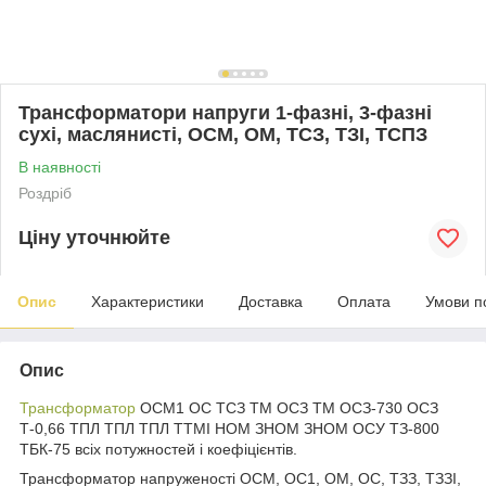
Трансформатори напруги 1-фазні, 3-фазні
сухі, маслянисті, ОСМ, ОМ, ТСЗ, ТЗІ, ТСПЗ
В наявності
Роздріб
Ціну уточнюйте
Опис
Характеристики
Доставка
Оплата
Умови п
Опис
Трансформатор
ОСМ1 ОС ТСЗ ТМ ОСЗ ТМ ОСЗ-730 ОСЗ
Т-0,66 ТПЛ ТПЛ ТПЛ ТТМІ НОМ ЗНОМ ЗНОМ ОСУ ТЗ-800
ТБК-75 всіх потужностей і коефіцієнтів.
Трансформатор напруженості ОСМ, ОС1, ОМ, ОС, ТЗЗ, ТЗЗІ,